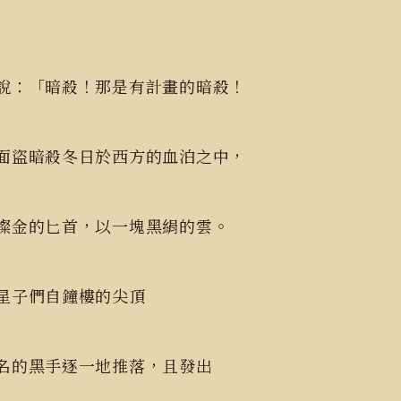
說：「暗殺！那是有計畫的暗殺！
面盜暗殺冬日於西方的血泊之中，
燦金的匕首，以一塊黑絹的雲。
星子們自鐘樓的尖頂
名的黑手逐一地推落，且發出