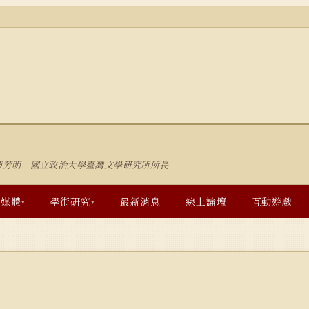
陳芳明 國立政治大學臺灣文學研究所所長
多媒體
學術研究
最新消息
線上論壇
互動遊戲
▾
▾