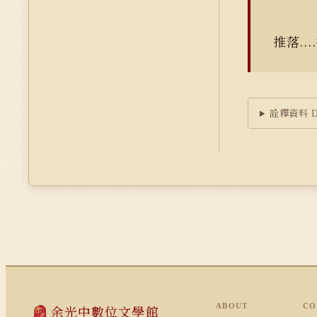
推落..
詮釋資料 Du
ABOUT
CO
余光中數位文學館