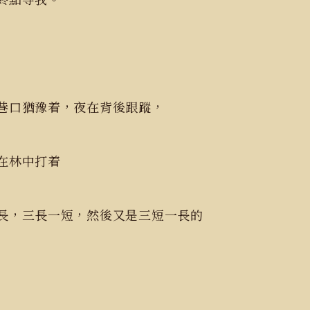
巷口猶豫着，夜在背後跟蹤，
在林中打着
長，三長一短，然後又是三短一長的