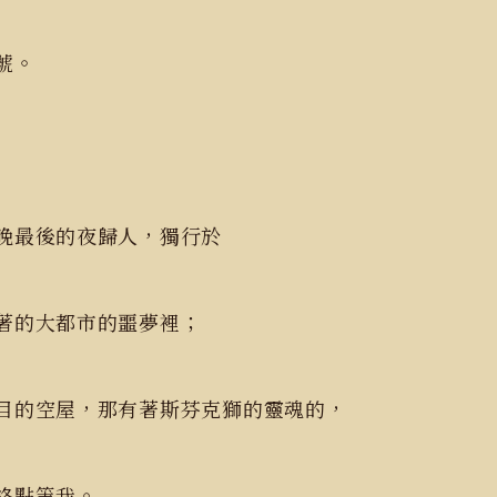
號。
晚最後的夜歸人，獨行於
著的大都市的噩夢裡；
目的空屋，那有著斯芬克獅的靈魂的，
終點等我。