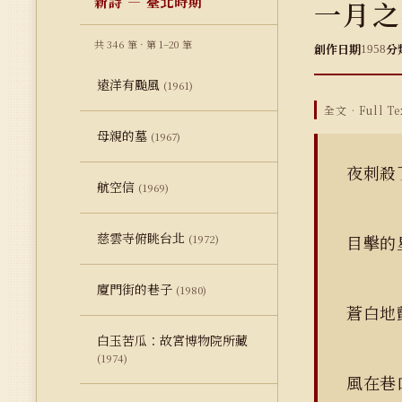
新詩 — 臺北時期
一月之
共 346 筆 · 第 1–20 筆
創作日期
分
1958
遠洋有颱風
(1961)
全文 · Full Te
母親的墓
(1967)
夜刺殺
航空信
(1969)
慈雲寺俯眺台北
目擊的
(1972)
廈門街的巷子
(1980)
蒼白地
白玉苦瓜：故宮博物院所藏
(1974)
風在巷