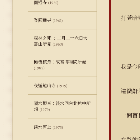
圓通寺
(1960)
打著暗
登圓通寺
(1961)
森林之死 ：二月二十六日大
雪山所見
(1963)
橄欖核舟：故宮博物院所藏
我是今
(1982)
夜遊龍山寺
(1979)
這微鼾
隔水觀音：淡水回台北途中所
想
(1979)
一間盲
淡水河上
(1975)
在路的