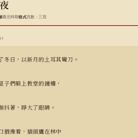
夜
類
格式
臺北時期
頁數：三頁
xt
了冬日，以新月的土耳其彎刀。
星子們躲上教堂的鐘樓，
顫抖著，睜大了眼睛。
口猶豫着，貓頭鷹在林中