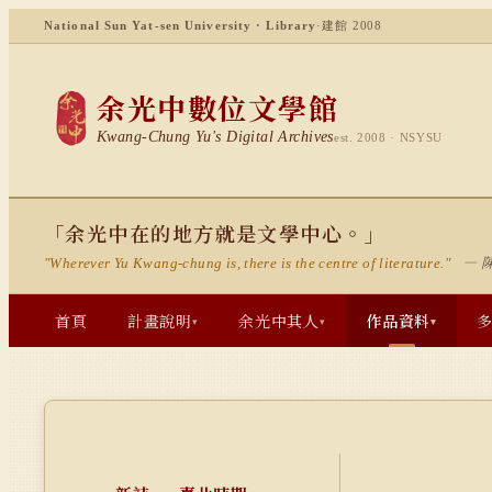
National Sun Yat-sen University · Library
·
建館 2008
余光中數位文學館
Kwang-Chung Yu's Digital Archives
est. 2008 · NSYSU
「余光中在的地方就是文學中心。」
— 
"Wherever Yu Kwang-chung is, there is the centre of literature."
首頁
計畫說明
余光中其人
作品資料
▾
▾
▾