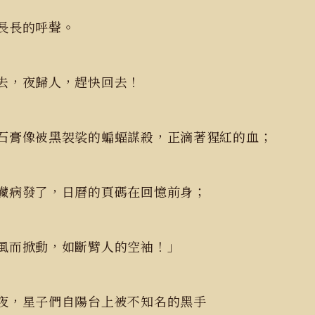
長長的呼聲。
去，夜歸人，趕快回去！
石膏像被黑袈裟的蝙蝠謀殺，正滴著猩紅的血；
臟病發了，日曆的頁碼在回憶前身；
風而掀動，如斷臂人的空袖！」
夜，星子們自陽台上被不知名的黑手