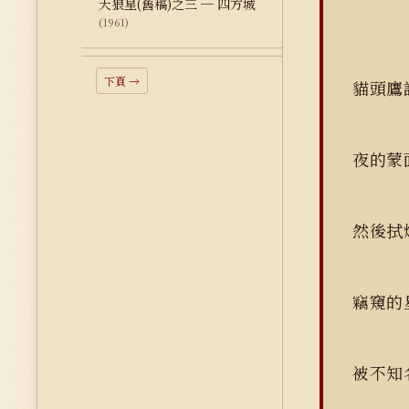
天狼星(舊稿)之三 ─ 四方城
(1961)
下頁 →
貓頭鷹
夜的蒙
然後拭
竊窺的
被不知