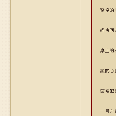
驚惶的
趕快回
桌上的
鐘的心
窗帷無
一月之