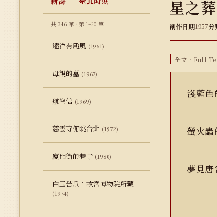
新詩 — 臺北時期
星之葬
共 346 筆 · 第 1–20 筆
創作日期
分
1957
遠洋有颱風
(1961)
全文 · Full Te
母親的墓
(1967)
淺藍色
航空信
(1969)
慈雲寺俯眺台北
螢火蟲
(1972)
廈門街的巷子
(1980)
夢見唐
白玉苦瓜：故宮博物院所藏
(1974)