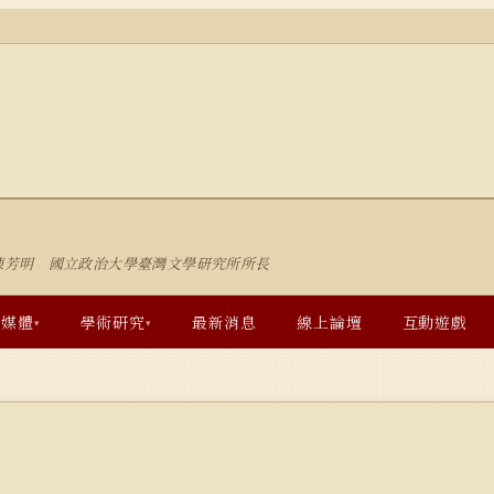
陳芳明 國立政治大學臺灣文學研究所所長
多媒體
學術研究
最新消息
線上論壇
互動遊戲
▾
▾