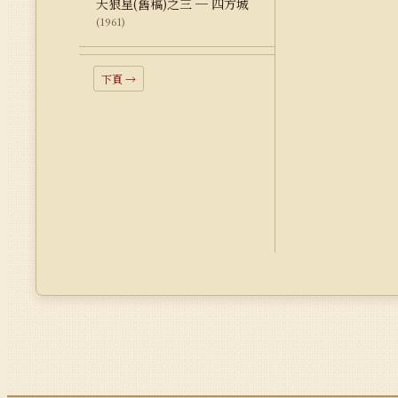
天狼星(舊稿)之三 ─ 四方城
(1961)
下頁 →