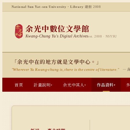
National Sun Yat-sen University · Library
·
建館 2008
余光中數位文學館
Kwang-Chung Yu's Digital Archives
est. 2008 · NSYSU
「余光中在的地方就是文學中心。」
— 
"Wherever Yu Kwang-chung is, there is the centre of literature."
首頁
計畫說明
余光中其人
作品資料
▾
▾
▾