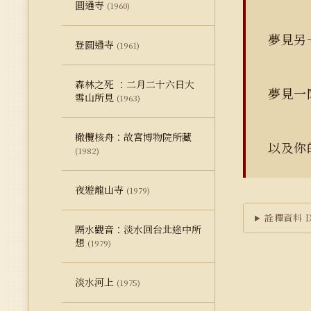
圓通寺
(1960)
夢見另
登圓通寺
(1961)
森林之死 ：二月二十六日大
夢見一
雪山所見
(1963)
橄欖核舟：故宮博物院所藏
以及你
(1982)
夜遊龍山寺
(1979)
詮釋資料 Du
隔水觀音：淡水回台北途中所
想
(1979)
淡水河上
(1975)