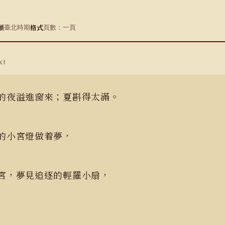
類
格式
臺北時期
頁數：一頁
xt
的夜溢進窗來；夏斟得太滿。
的小宮燈做着夢，
宮，夢見追逐的輕羅小扇，