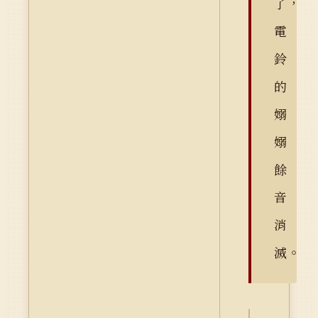
了，
電
鈴
的
嫋
嫋
餘
音
消
滅。