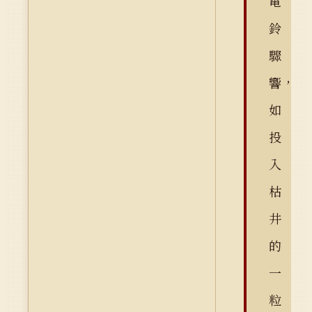
電
鈴
驟
響，
如
投
入
枯
井
的
一
粒