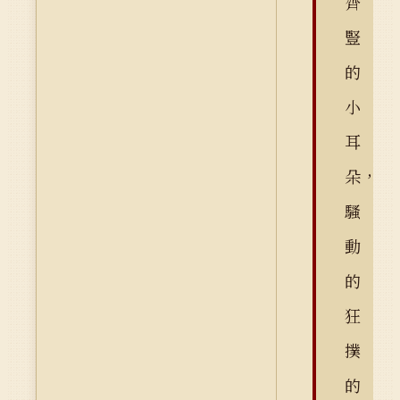
齊
豎
的
小
耳
朵，
騷
動
的
狂
撲
的