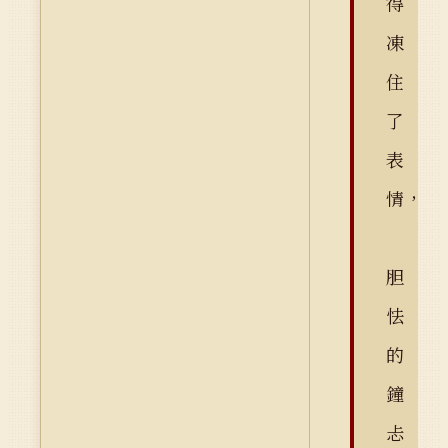
得
凍
住
了
表
情，
胆
怯
的
鐘
忐