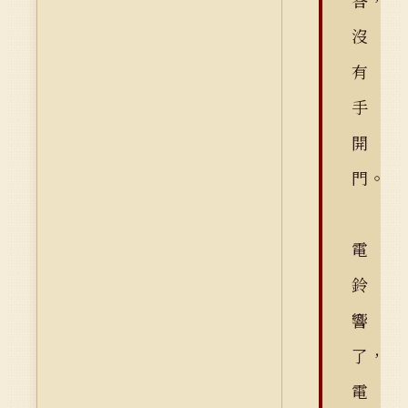
答，
沒
有
手
開
門。
電
鈴
響
了，
電