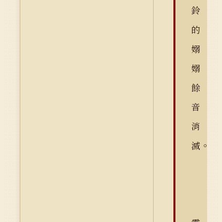
鈴
的
嫋
嫋
餘
音
消
滅。