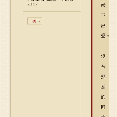
吠
(1961)
不
下頁 →
出
聲。
沒
有
熟
悉
的
回