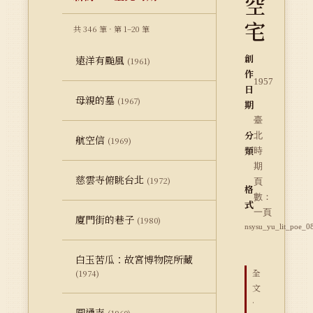
空
宅
共 346 筆 · 第 1–20 筆
創
遠洋有颱風
(1961)
作
1957
日
母親的墓
(1967)
期
臺
分
北
航空信
(1969)
類
時
期
慈雲寺俯眺台北
(1972)
頁
格
數：
式
一頁
廈門街的巷子
(1980)
nsysu_yu_lit_poe_0
白玉苦瓜：故宮博物院所藏
全
(1974)
文
·
圓通寺