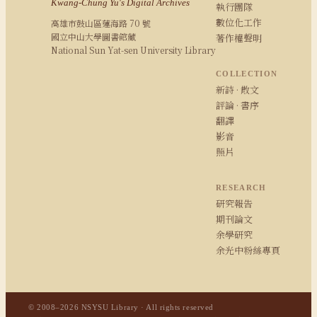
Kwang-Chung Yu's Digital Archives
執行團隊
數位化工作
高雄市鼓山區蓮海路 70 號
國立中山大學圖書館藏
著作權聲明
National Sun Yat-sen University Library
COLLECTION
新詩 · 散文
評論 · 書序
翻譯
影音
照片
RESEARCH
研究報告
期刊論文
余學研究
余光中粉絲專頁
© 2008–2026 NSYSU Library · All rights reserved