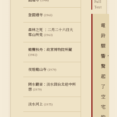
(1960)
Full
Text
登圓通寺
(1961)
電
森林之死 ：二月二十六日大
雪山所見
鈴
(1963)
驟
橄欖核舟：故宮博物院所藏
響，
(1982)
驚
夜遊龍山寺
(1979)
起
隔水觀音：淡水回台北途中所
了
想
(1979)
空
淡水河上
(1975)
宅
的