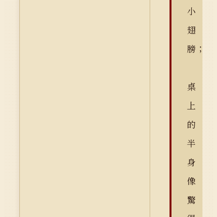
小
翅
膀；
桌
上
的
半
身
像
驚