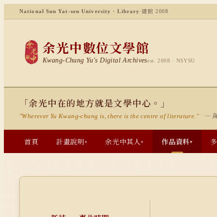
National Sun Yat-sen University · Library
·
建館 2008
余光中數位文學館
Kwang-Chung Yu's Digital Archives
est. 2008 · NSYSU
「余光中在的地方就是文學中心。」
— 
"Wherever Yu Kwang-chung is, there is the centre of literature."
首頁
計畫說明
余光中其人
作品資料
▾
▾
▾