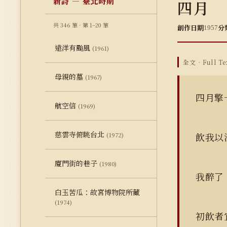
新詩 — 臺北時期
四月
共 346 筆 · 第 1–20 筆
創作日期
分
1957
遠洋有颱風
(1961)
全文 · Full Te
母親的墓
(1967)
四月擎
航空信
(1969)
慈雲寺俯眺台北
飲我以
(1972)
廈門街的巷子
(1980)
我醉了
白玉苦瓜：故宮博物院所藏
(1974)
初飲者