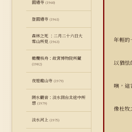
圓通寺
(1960)
登圓通寺
(1961)
森林之死 ：二月二十六日大
年輕的
雪山所見
(1963)
橄欖核舟：故宮博物院所藏
以猶怯
(1982)
夜遊龍山寺
(1979)
噢，這
隔水觀音：淡水回台北途中所
想
(1979)
像杜牧
淡水河上
(1975)