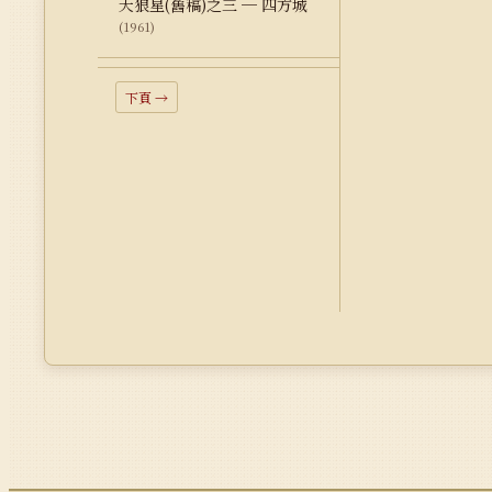
天狼星(舊稿)之三 ─ 四方城
(1961)
下頁 →