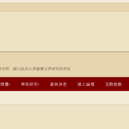
陳芳明 國立政治大學臺灣文學研究所所長
多媒體
學術研究
最新消息
線上論壇
互動遊戲
▾
▾