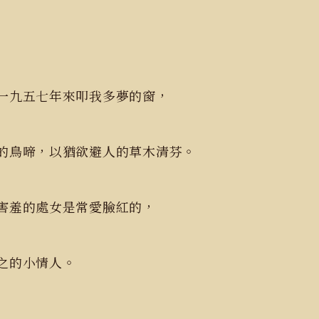
一九五七年來叩我多夢的窗，
的鳥啼，以猶欲避人的草木清芬。
害羞的處女是常愛臉紅的，
之的小情人。