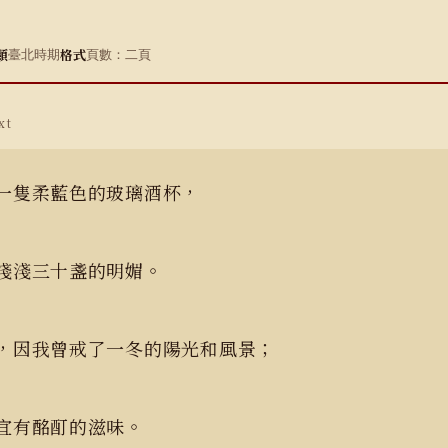
類
格式
臺北時期
頁數：二頁
xt
一隻柔藍色的玻璃酒杯，
淺淺三十盞的明媚。
，因我曾戒了一冬的陽光和風景；
宜有酩酊的滋味。