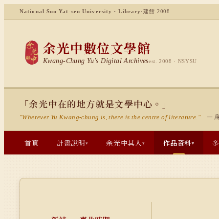
National Sun Yat-sen University · Library
·
建館 2008
余光中數位文學館
Kwang-Chung Yu's Digital Archives
est. 2008 · NSYSU
「余光中在的地方就是文學中心。」
— 
"Wherever Yu Kwang-chung is, there is the centre of literature."
首頁
計畫說明
余光中其人
作品資料
▾
▾
▾