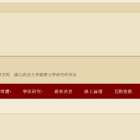
陳芳明 國立政治大學臺灣文學研究所所長
多媒體
學術研究
最新消息
線上論壇
互動遊戲
▾
▾