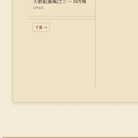
天狼星(舊稿)之三 ─ 四方城
(1961)
下頁 →