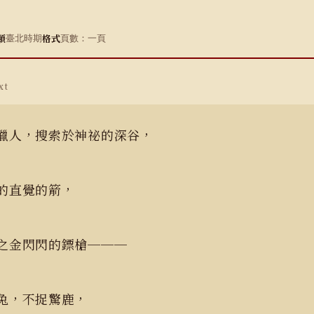
類
格式
臺北時期
頁數：一頁
xt
獵人，搜索於神祕的深谷，
的直覺的箭，
之金閃閃的鏢槍───
兔，不捉驚鹿，