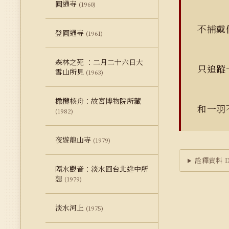
圓通寺
(1960)
不捕戴
登圓通寺
(1961)
森林之死 ：二月二十六日大
只追蹤
雪山所見
(1963)
橄欖核舟：故宮博物院所藏
和一羽
(1982)
夜遊龍山寺
(1979)
詮釋資料 Du
隔水觀音：淡水回台北途中所
想
(1979)
淡水河上
(1975)