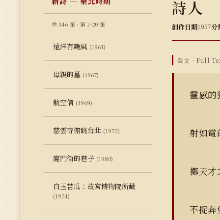
新詩 — 臺北時期
詩人
共 346 筆 · 第 1–20 筆
創作日期
分
1957
遠洋有颱風
(1961)
全文 · Full Te
母親的墓
(1967)
靈感的
航空信
(1969)
慈雲寺俯眺台北
射如電
(1972)
廈門街的巷子
(1980)
擲天才
白玉苦瓜：故宮博物院所藏
(1974)
不捉奔