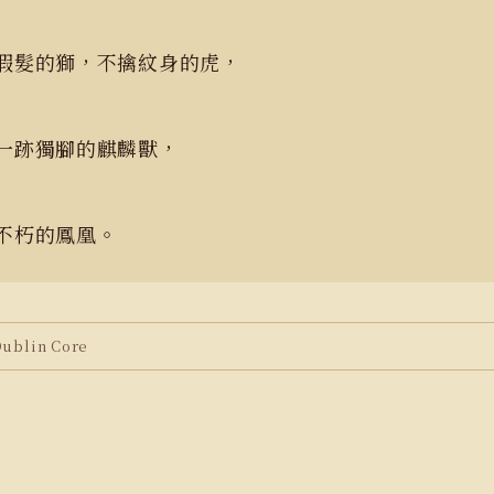
假髮的獅，不擒紋身的虎，
一跡獨腳的麒麟獸，
不朽的鳳凰。
blin Core