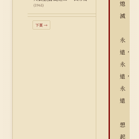
熄
(1961)
滅
下頁 →
永
遠，
永
遠，
永
遠
想
起