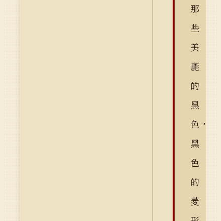
那
些
美
麗
的
黑
色，
黑
色
的
菱
形