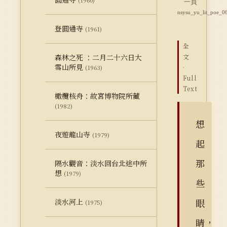
(1960)
一頁
nsysu_yu_lit_poe_0
登圓通寺
(1961)
全
森林之死 ：二月二十六日大
文
雪山所見
·
(1963)
Full
Text
橄欖核舟：故宮博物院所藏
(1982)
想
夜遊龍山寺
(1979)
起
那
隔水觀音：淡水回台北途中所
想
(1979)
些
眼
淡水河上
(1975)
睛，