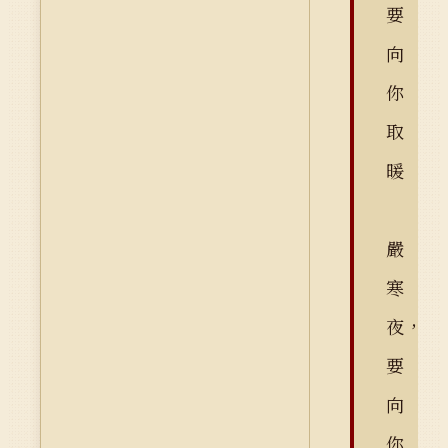
要
向
你
取
暖
嚴
寒
夜，
要
向
你