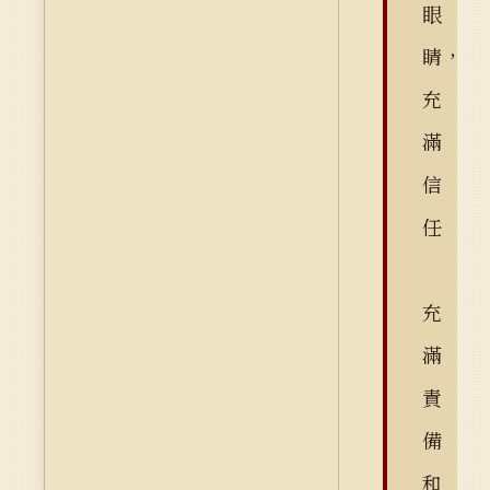
眼
睛，
充
滿
信
任
充
滿
責
備
和