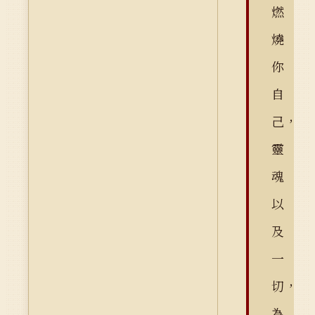
燃
燒
你
自
己，
靈
魂
以
及
一
切，
為