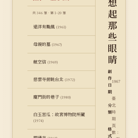
想
起
共 346 筆 · 第 1–20 筆
那
遠洋有颱風
(1961)
些
母親的墓
眼
(1967)
睛
航空信
(1969)
創
作
慈雲寺俯眺台北
(1972)
1967
日
期
廈門街的巷子
(1980)
臺
分
北
類
時
白玉苦瓜：故宮博物院所藏
期
(1974)
頁
格
數：
式
圓通寺