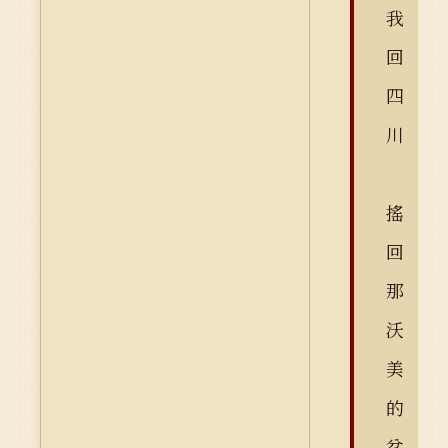
我
回
四
川
搖
回
那
沃
美
的
盆