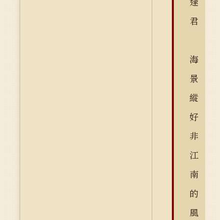
逢
君
海
景
縱
好
非
江
南
的
風