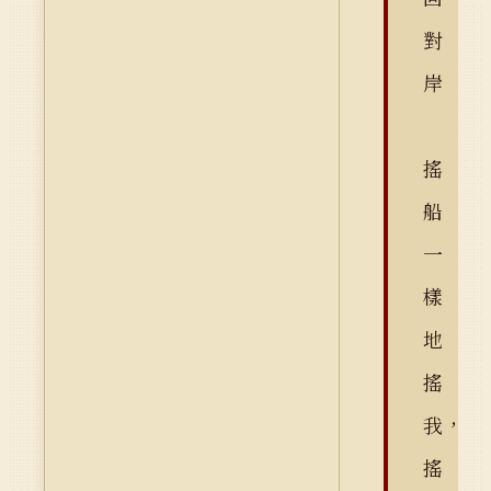
對
岸
搖
船
一
樣
地
搖
我，
搖