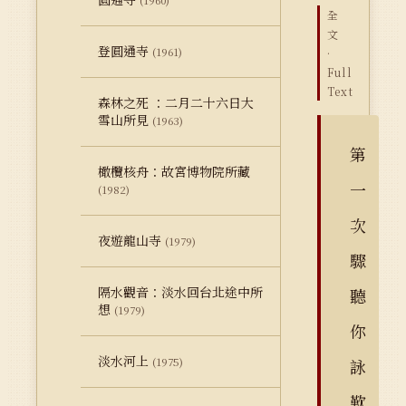
(1960)
全
文
登圓通寺
(1961)
·
Full
Text
森林之死 ：二月二十六日大
雪山所見
(1963)
第
橄欖核舟：故宮博物院所藏
一
(1982)
次
夜遊龍山寺
(1979)
驟
隔水觀音：淡水回台北途中所
聽
想
(1979)
你
淡水河上
(1975)
詠
歎