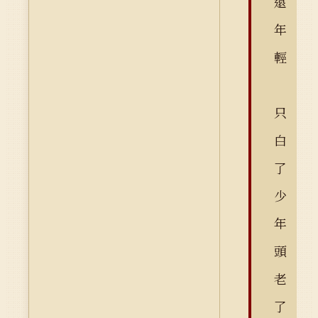
遠
年
輕
只
白
了
少
年
頭
老
了