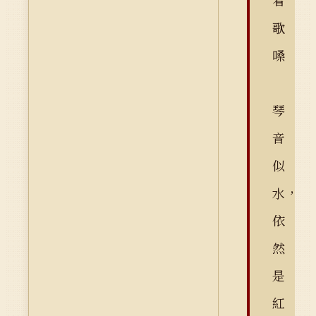
着
歌
嗓
琴
音
似
水，
依
然
是
紅