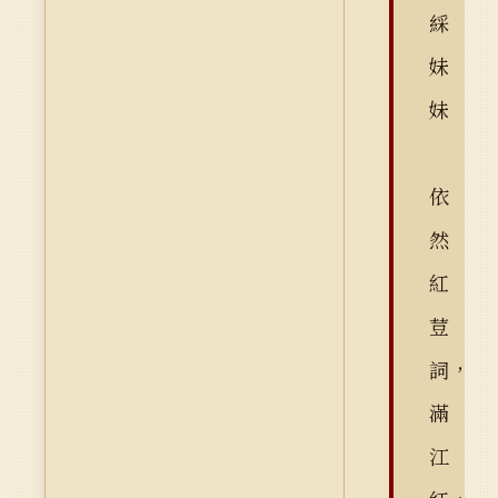
綵
妹
妹
依
然
紅
荳
詞，
滿
江