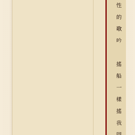
性
的
歌
吟
搖
船
一
樣
搖
我
回