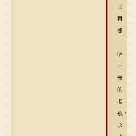
又
再
漲
唱
不
盡
的
老
歌，
永