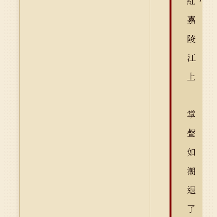
紅，
嘉
陵
江
上
掌
聲
如
潮
退
了