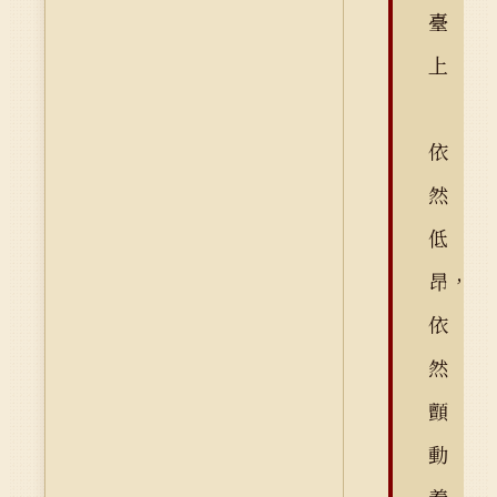
臺
上
依
然
低
昂，
依
然
顫
動