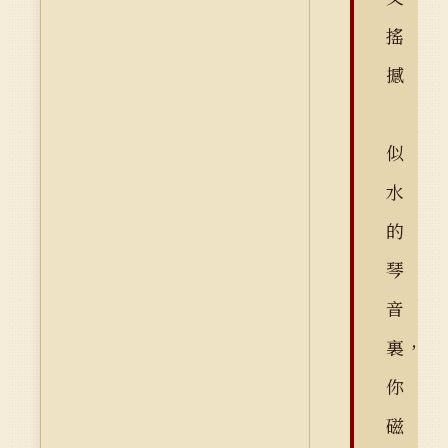
搖
撼
似
水
的
琴
音
裏，
你
磁