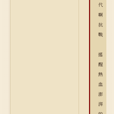
代
啊
抗
戰
搖
醒
熱
血
澎
湃
的