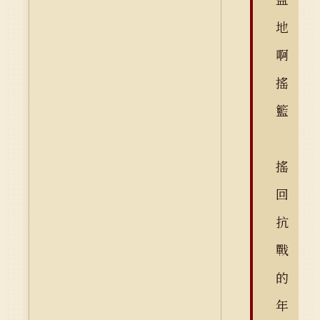
地
啊
搖
籃
搖
回
抗
戰
的
年