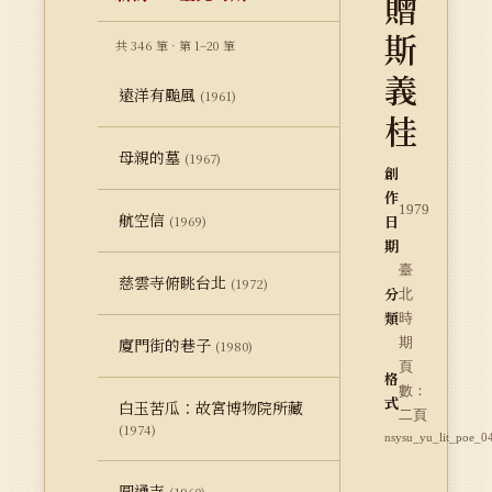
贈
斯
共 346 筆 · 第 1–20 筆
義
遠洋有颱風
(1961)
桂
母親的墓
(1967)
創
作
1979
航空信
日
(1969)
期
臺
慈雲寺俯眺台北
(1972)
分
北
類
時
廈門街的巷子
期
(1980)
頁
格
數：
式
白玉苦瓜：故宮博物院所藏
二頁
(1974)
nsysu_yu_lit_poe_0
圓通寺