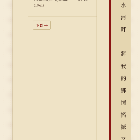
水
(1961)
河
下頁 →
畔
將
我
的
鄉
情
搖
撼
又