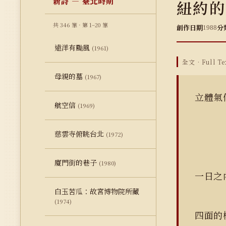
新詩 — 臺北時期
紐約的
共 346 筆 · 第 1–20 筆
創作日期
分
1988
遠洋有颱風
(1961)
全文 · Full Te
母親的墓
(1967)
立體氣
航空信
(1969)
慈雲寺俯眺台北
(1972)
廈門街的巷子
(1980)
一日之
白玉苦瓜：故宮博物院所藏
(1974)
四面的