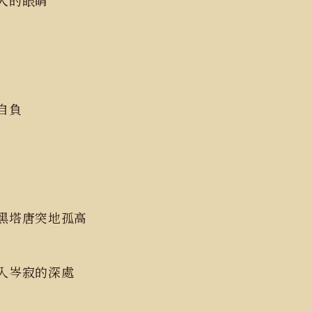
人的眼睛
自負
黑塔唐突地孤高
入岑寂的深處