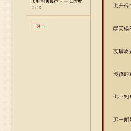
天狼星(舊稿)之三 ─ 四方城
也升得
(1961)
下頁 →
摩天樓
玻璃峭
淺淺的
也不知
那一頭