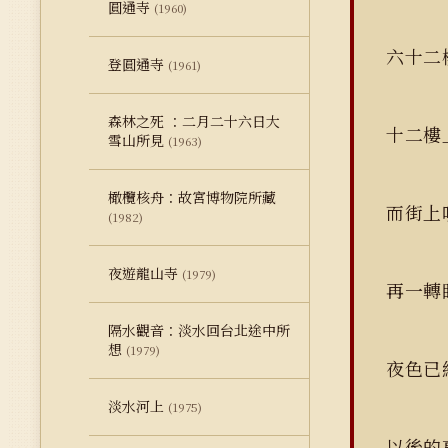
圓通寺
(1960)
六十二
登圓通寺
(1961)
森林之死 ：二月二十六日大
十二樓
雪山所見
(1963)
橄欖核舟：故宮博物院所藏
而街上
(1982)
夜遊龍山寺
(1979)
再一轉
隔水觀音：淡水回台北途中所
想
(1979)
夜色已
淡水河上
(1975)
以後的