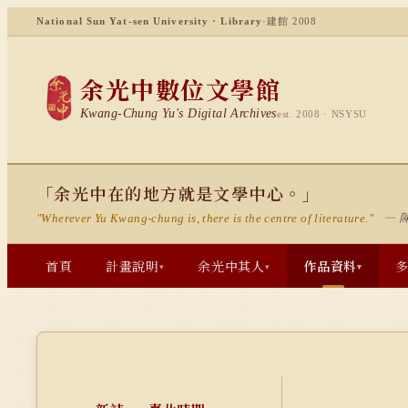
National Sun Yat-sen University · Library
·
建館 2008
余光中數位文學館
Kwang-Chung Yu's Digital Archives
est. 2008 · NSYSU
「余光中在的地方就是文學中心。」
— 
"Wherever Yu Kwang-chung is, there is the centre of literature."
首頁
計畫說明
余光中其人
作品資料
▾
▾
▾