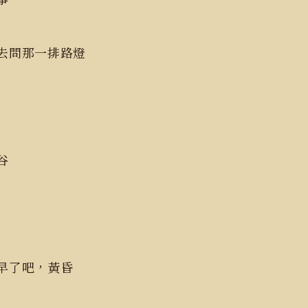
去問那一排路燈
谷
早了吧，黃昏