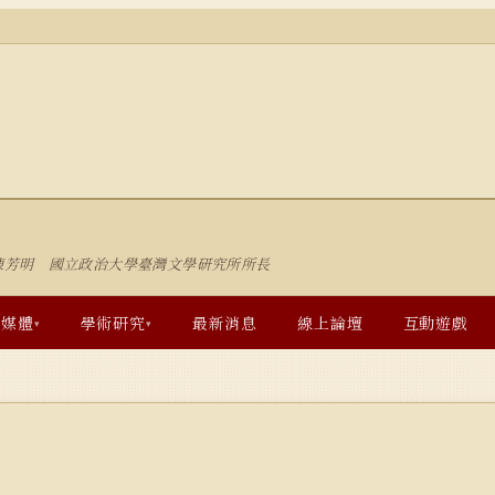
陳芳明 國立政治大學臺灣文學研究所所長
多媒體
學術研究
最新消息
線上論壇
互動遊戲
▾
▾