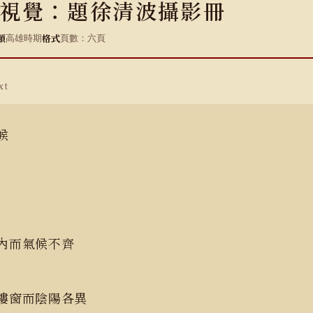
視覺：題徐清波攝影冊
類
格式
高雄時期
頁數：六頁
xt
候
內而氣候不齊
樓窗而陰陽各異