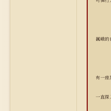
可憐行
巍峨的
有一座
一直探