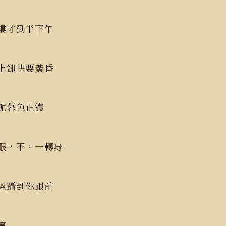
樓才到半下午
上卻快要黃昏
呢暮色正濃
眼，不，一轉身
經躡到你跟前
事