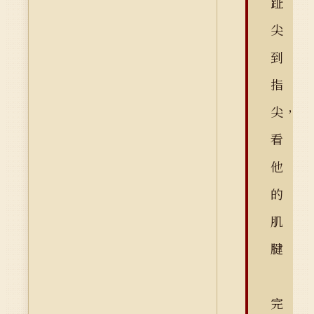
趾
尖
到
指
尖，
看
他
的
肌
腱
完