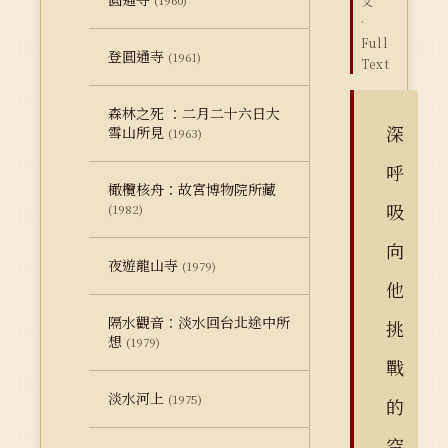
(1960)
文
·
Full
登圓通寺
(1961)
Text
森林之死 ：二月二十六日大
深
雪山所見
(1963)
呼
橄欖核舟：故宮博物院所藏
吸
(1982)
向
夜遊龍山寺
(1979)
他
隔水觀音：淡水回台北途中所
挑
想
(1979)
戰
淡水河上
(1975)
的
空