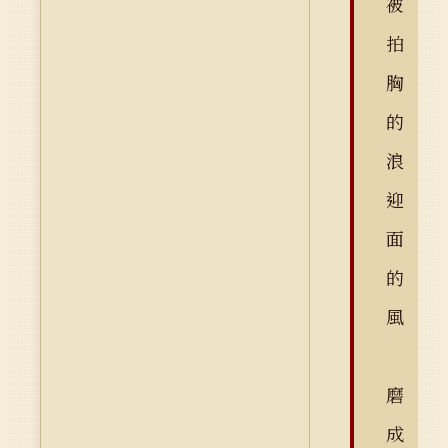
被
拍
胸
的
浪
迎
面
的
風
磨
成