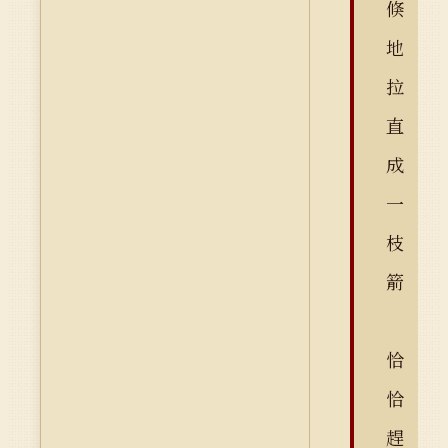
倏
地
拉
直
成
一
枝
箭
恰
恰
趕