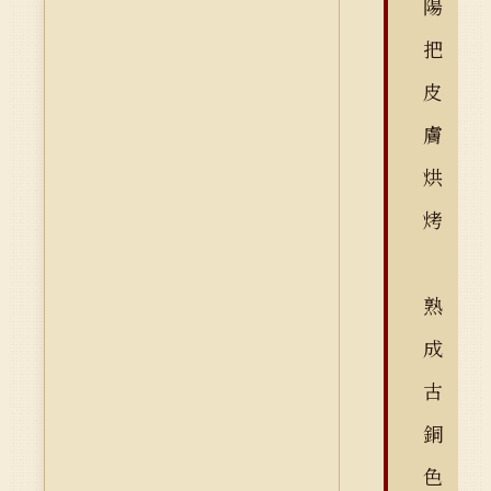
陽
把
皮
膚
烘
烤
熟
成
古
銅
色