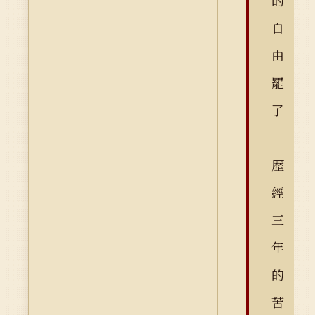
的
自
由
罷
了
歷
經
三
年
的
苦