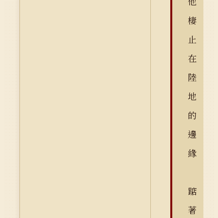
他
棲
止
在
陸
地
的
邊
緣
踮
著