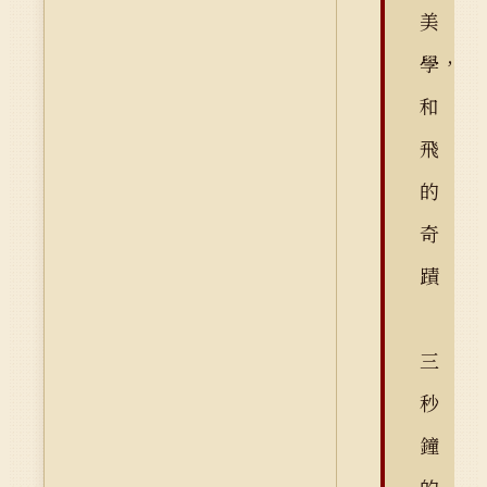
美
學，
和
飛
的
奇
蹟
三
秒
鐘