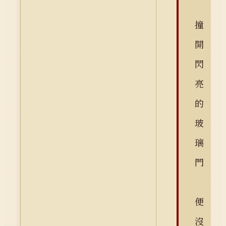
撞
開
閃
亮
的
玻
璃
門
便
沒