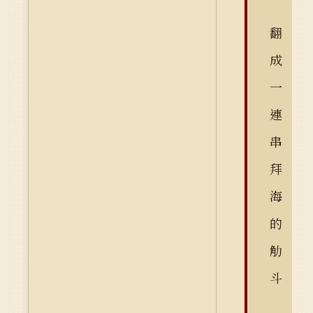
翻
成
一
連
串
拜
海
的
觔
斗