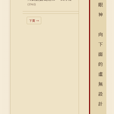
眼
(1961)
神
下頁 →
向
下
面
的
虛
無
設
計