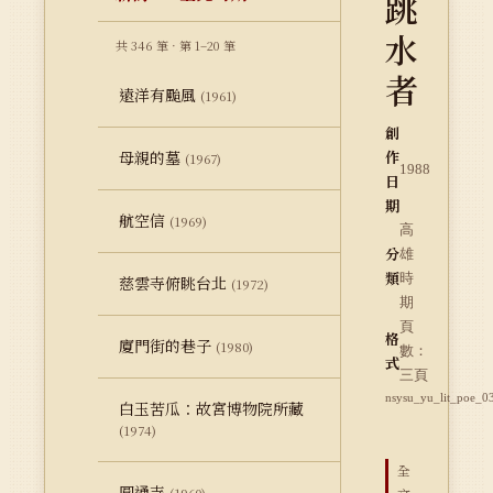
跳
水
共 346 筆 · 第 1–20 筆
者
遠洋有颱風
(1961)
創
母親的墓
作
(1967)
1988
日
期
航空信
(1969)
高
分
雄
類
時
慈雲寺俯眺台北
(1972)
期
頁
格
廈門街的巷子
(1980)
數：
式
三頁
nsysu_yu_lit_poe_0
白玉苦瓜：故宮博物院所藏
(1974)
全
圓通寺