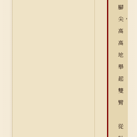
腳
尖，
高
高
地
舉
起
雙
臂
從