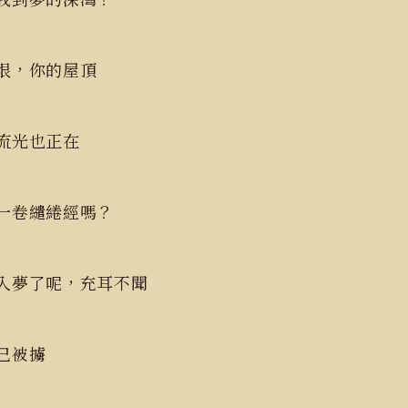
無垠，你的屋頂
的流光也正在
一卷繾綣經嗎？
入夢了呢，充耳不聞
早已被擄