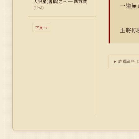
天狼星(舊稿)之三 ─ 四方城
一道無
(1961)
下頁 →
正將你
詮釋資料 Du