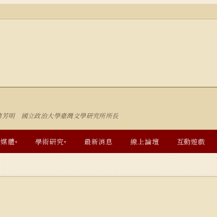
陳芳明 國立政治大學臺灣文學研究所所長
多媒體
學術研究
最新消息
線上論壇
互動遊戲
▾
▾