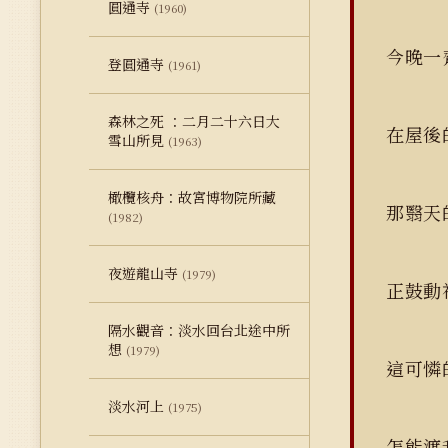
圓通寺
(1960)
今晚
登圓通寺
(1961)
森林之死 ：二月二十六日大
在屋
雪山所見
(1963)
橄欖核舟：故宮博物院所藏
那翳
(1982)
夜遊龍山寺
(1979)
正鼓
隔水觀音：淡水回台北途中所
想
(1979)
這可憐
淡水河上
(1975)
怎能渡