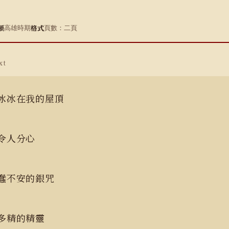
類
格式
高雄時期
頁數：二頁
xt
冰冰在我的屋頂
著令人分心
蠢蠢不安的銀咒
芬多精的精靈