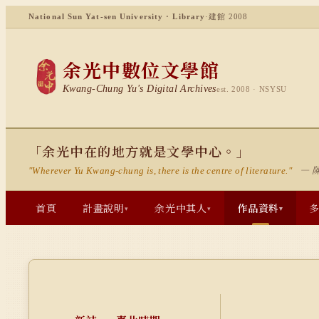
National Sun Yat-sen University · Library
·
建館 2008
余光中數位文學館
Kwang-Chung Yu's Digital Archives
est. 2008 · NSYSU
「余光中在的地方就是文學中心。」
— 
"Wherever Yu Kwang-chung is, there is the centre of literature."
首頁
計畫說明
余光中其人
作品資料
▾
▾
▾