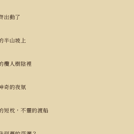
一齊出動了
後的半山坡上
天的欖人樹陰裡
動神奇的夜氛
的短枕，不靈的渡船
我到夢的深灣？