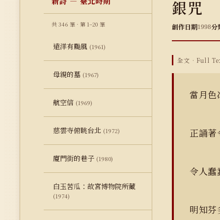
新詩 — 臺北時期
銀咒
共 346 筆 · 第 1–20 筆
創作日期
分
1998
遠洋有颱風
(1961)
全文 · Full Te
母親的墓
(1967)
當月色
航空信
(1969)
慈雲寺俯眺台北
正誦
(1972)
廈門街的巷子
(1980)
令人
白玉苦瓜：故宮博物院所藏
(1974)
明知