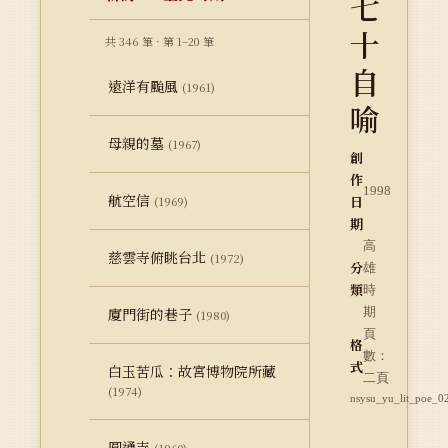
七
十
共 346 筆 · 第 1–20 筆
自
遠洋有颱風
(1961)
喻
母親的墓
(1967)
創
作
1998
航空信
日
(1969)
期
高
慈雲寺俯眺台北
(1972)
分
雄
類
時
廈門街的巷子
期
(1980)
頁
格
數：
式
白玉苦瓜：故宮博物院所藏
二頁
(1974)
nsysu_yu_lit_poe_0
圓通寺