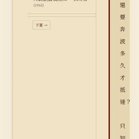
還
(1961)
要
下頁 →
奔
波
多
久
才
抵
達？
只
知