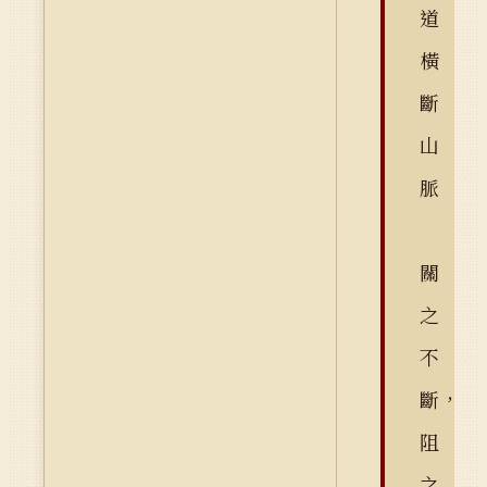
道
橫
斷
山
脈
關
之
不
斷，
阻
之