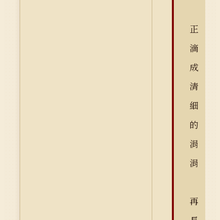
正
滴
成
清
細
的
涓
涓
再