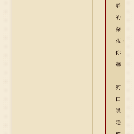
靜
的
深
夜，
你
聽
河
口
隱
隱
傳