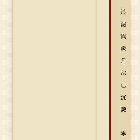
沙
泥
與
歲
月
都
已
沉
澱
寧