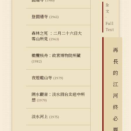
(1960)
全
文
登圓通寺
(1961)
·
Full
Text
森林之死 ：二月二十六日大
雪山所見
(1963)
再
橄欖核舟：故宮博物院所藏
長
(1982)
的
夜遊龍山寺
(1979)
江
隔水觀音：淡水回台北途中所
河
想
(1979)
終
淡水河上
(1975)
必
要