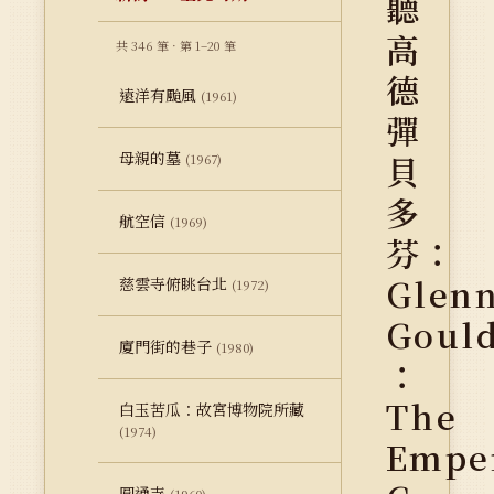
聽
高
共 346 筆 · 第 1–20 筆
德
遠洋有颱風
(1961)
彈
母親的墓
貝
(1967)
多
航空信
(1969)
芬：
Glen
慈雲寺俯眺台北
(1972)
Goul
廈門街的巷子
(1980)
：
The
白玉苦瓜：故宮博物院所藏
(1974)
Empe
圓通寺