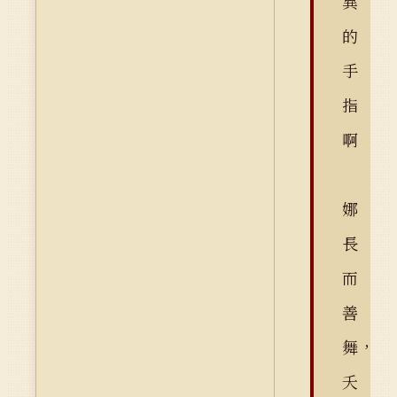
異
的
手
指
啊
娜
長
而
善
舞，
夭