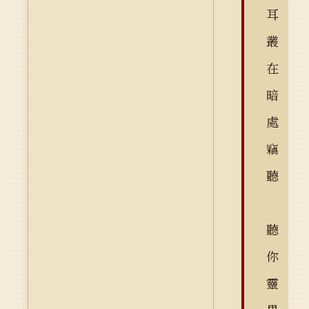
耳
叢
在
暗
處
竊
聽
聽
你
靈