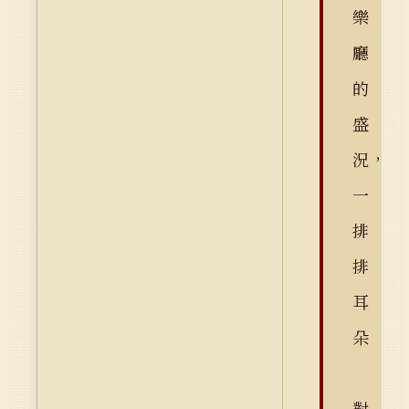
樂
廳
的
盛
況，
一
排
排
耳
朵
對