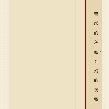
善
感
的
灰
藍，
奇
幻
的
灰
藍