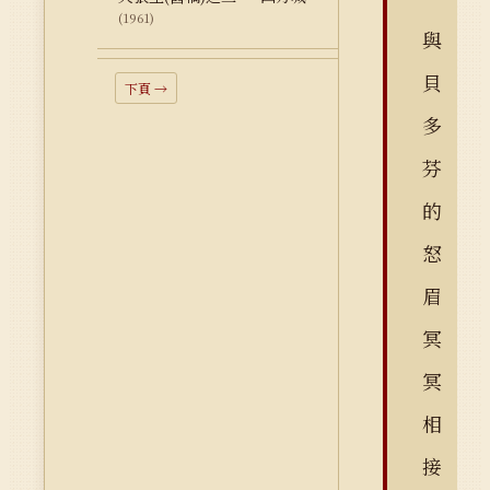
(1961)
與
貝
下頁 →
多
芬
的
怒
眉
冥
冥
相
接