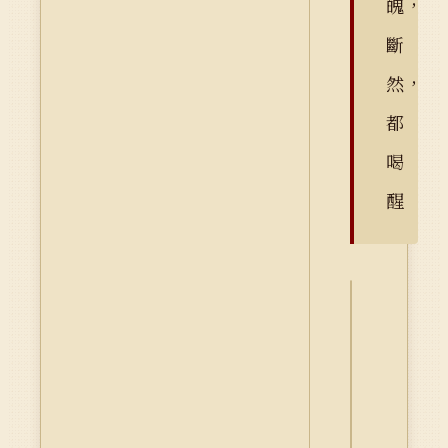
魄，
斷
然，
都
喝
醒
詮
釋
資
料
Dublin
Core