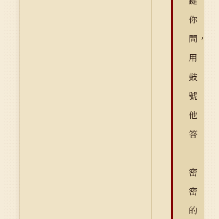
鍵
你
問，
用
鼓
號
他
答
密
密
的