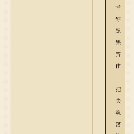
幸
好
眾
樂
齊
作
把
失
魂
落