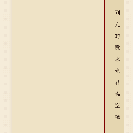
剛
亢
的
意
志
來
君
臨
空
廳