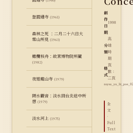
Conce
(1960)
創
登圓通寺
(1961)
作
1998
日
期
森林之死 ：二月二十六日大
雪山所見
高
(1963)
分
雄
類
時
橄欖核舟：故宮博物院所藏
期
(1982)
頁
格
數：
式
夜遊龍山寺
二頁
(1979)
nsysu_yu_lit_poe_0
隔水觀音：淡水回台北途中所
想
(1979)
全
文
·
淡水河上
(1975)
Full
Text