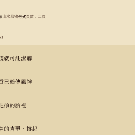
類
格式
山水風物
頁數：二頁
xt
淺就可託潔癖
香已暗傳風神
肥碩的胎裡
亭的青翠，撐起