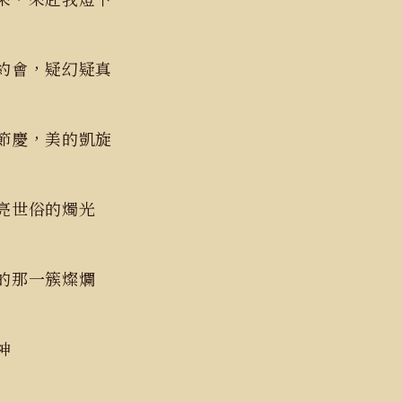
約會，疑幻疑真
節慶，美的凱旋
亮世俗的燭光
的那一簇燦爛
神