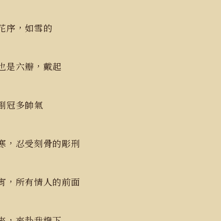
花序，如雪的
也是六瓣，戴起
副冠多帥氣
寒，忍受刻骨的彫刑
宵，所有情人的前面
來，來赴我燈下