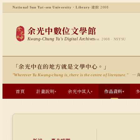
National Sun Yat-sen University · Library
·
建館 2008
余光中數位文學館
Kwang-Chung Yu's Digital Archives
est. 2008 · NSYSU
「余光中在的地方就是文學中心。」
— 
"Wherever Yu Kwang-chung is, there is the centre of literature."
首頁
計畫說明
余光中其人
作品資料
▾
▾
▾