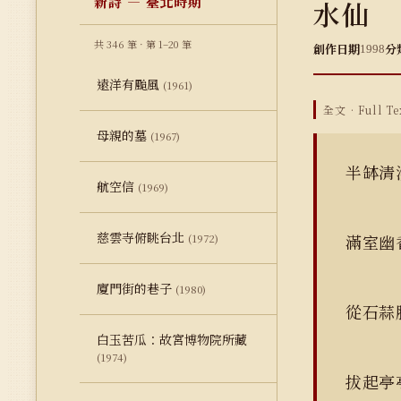
新詩 — 臺北時期
水仙
共 346 筆 · 第 1–20 筆
創作日期
分
1998
遠洋有颱風
(1961)
全文 · Full Te
母親的墓
(1967)
半缽清
航空信
(1969)
慈雲寺俯眺台北
滿室幽
(1972)
廈門街的巷子
(1980)
從石蒜
白玉苦瓜：故宮博物院所藏
(1974)
拔起亭