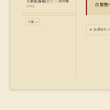
天狼星(舊稿)之三 ─ 四方城
自驚艷
(1961)
下頁 →
詮釋資料 Du