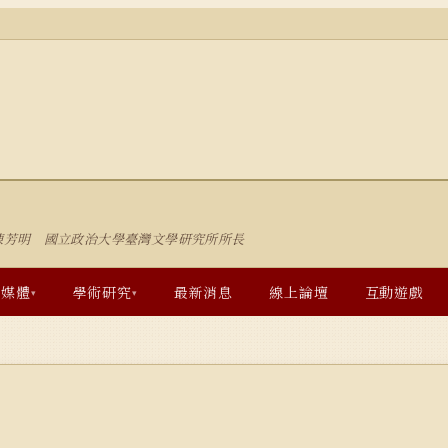
陳芳明 國立政治大學臺灣文學研究所所長
多媒體
學術研究
最新消息
線上論壇
互動遊戲
▾
▾