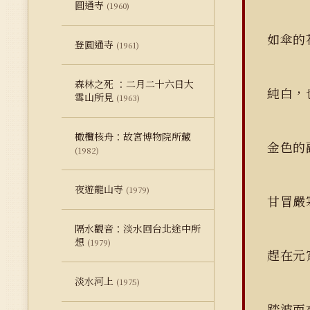
圓通寺
(1960)
如傘的
登圓通寺
(1961)
森林之死 ：二月二十六日大
純白，
雪山所見
(1963)
橄欖核舟：故宮博物院所藏
金色的
(1982)
夜遊龍山寺
(1979)
甘冒嚴
隔水觀音：淡水回台北途中所
想
(1979)
趕在元
淡水河上
(1975)
踏波而