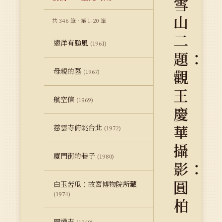
雪
山
共 346 筆 · 第 1–20 筆
二
遠洋有颱風
(1961)
題：
母親的墓
觀
(1967)
王
航空信
(1969)
慶
華
慈雲寺俯眺台北
(1972)
攝
廈門街的巷子
(1980)
影：
圓
白玉苦瓜：故宮博物院所藏
(1974)
柏
圓通寺