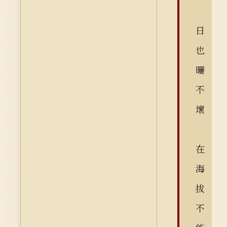
日
也
曬
不
壞
在
海
拔
不