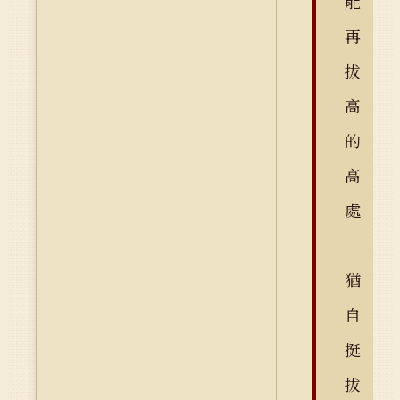
能
再
拔
高
的
高
處
猶
自
挺
拔