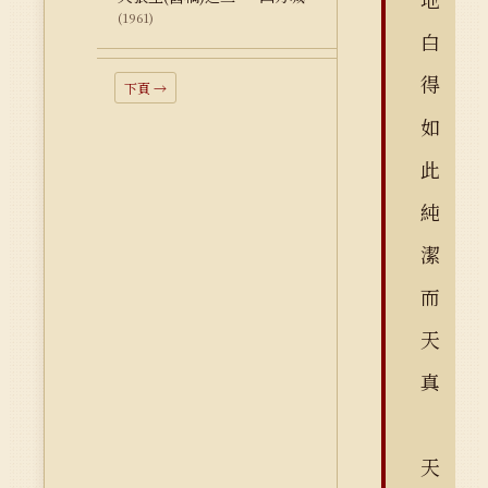
(1961)
白
得
下頁 →
如
此
純
潔
而
天
真
天