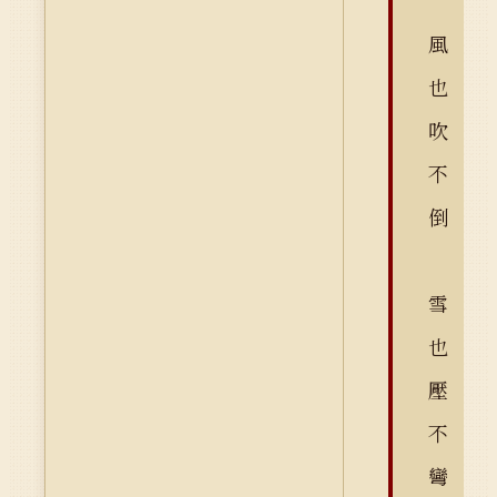
風
也
吹
不
倒
雪
也
壓
不
彎