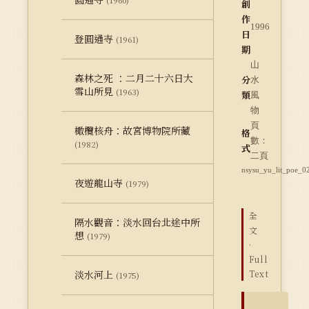
(1960)
創
作
1996
日
登圓通寺
(1961)
期
山
森林之死 ：二月二十六日大
分
水
雪山所見
(1963)
類
風
物
頁
橄欖核舟：故宮博物院所藏
格
數：
(1982)
式
二頁
nsysu_yu_lit_poe_0
夜遊龍山寺
(1979)
全
隔水觀音：淡水回台北途中所
文
想
(1979)
·
Full
淡水河上
Text
(1975)