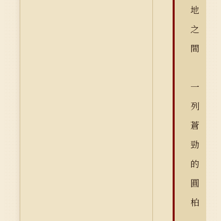
地
之
間
一
列
蒼
勁
的
圓
柏