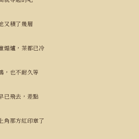
滿地又積了幾層
童煽爐，茶都已冷
鶴，也不耐久等
早已飛去，差點
上角那方紅印章了