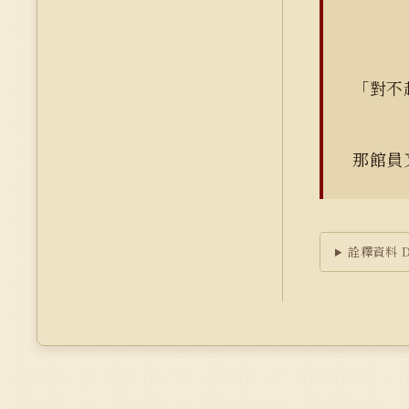
「對不
那館員
詮釋資料 Du