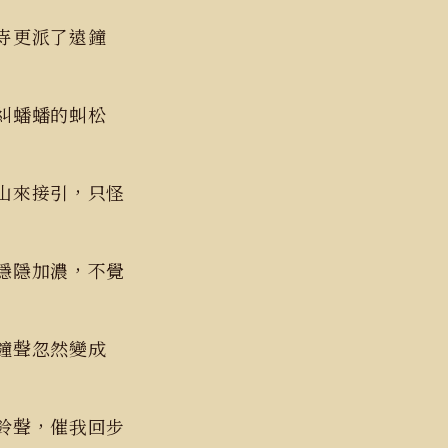
古寺更派了遠鐘
糾糾蟠蟠的虯松
山來接引，只怪
隱隱加濃，不覺
的鐘聲忽然變成
鈴聲，催我回步