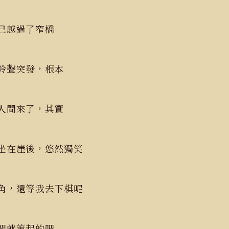
早已越過了窄橋
鈴聲突發，根本
人間來了，其實
坐在崖後，悠然獨笑
角，還等我去下棋呢
年間就等起的吧