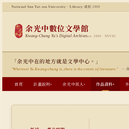
National Sun Yat-sen University · Library
·
建館 2008
余光中數位文學館
Kwang-Chung Yu's Digital Archives
est. 2008 · NSYSU
「余光中在的地方就是文學中心。」
— 
"Wherever Yu Kwang-chung is, there is the centre of literature."
首頁
計畫說明
余光中其人
作品資料
▾
▾
▾