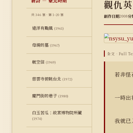
新詩 — 臺北時期
觀仇英
共 346 筆 · 第 1–20 筆
創作日期
分
2008
遠洋有颱風
(1961)
母親的墓
(1967)
全文 · Full Te
航空信
(1969)
若非怪
慈雲寺俯眺台北
(1972)
廈門街的巷子
(1980)
一時
白玉苦瓜：故宮博物院所藏
(1974)
我就