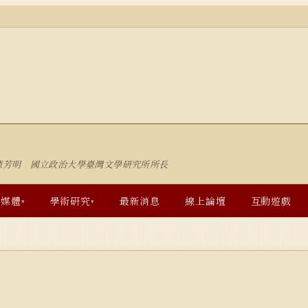
陳芳明 國立政治大學臺灣文學研究所所長
多媒體
學術研究
最新消息
線上論壇
互動遊戲
▾
▾