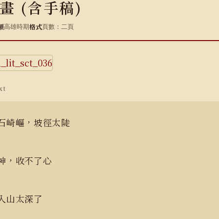
畫 (含手稿)
類
格式
高雄時期
頁數：二頁
xt
石崎嶇，坡徑太陡
出神，收不了心
已入山太深了