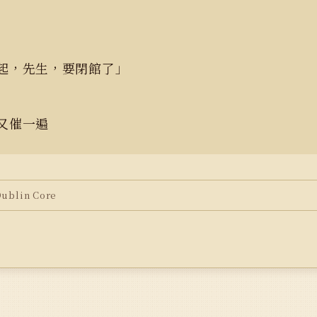
起，先生，要閉館了」
又催一遍
blin Core