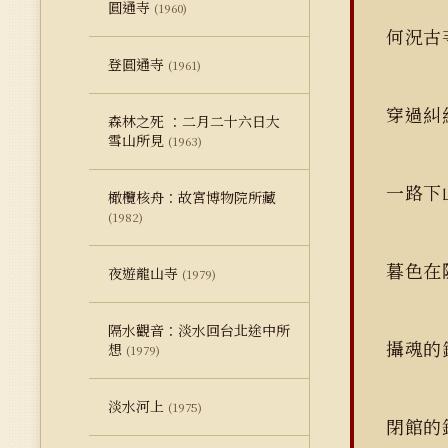
圓通寺
(1960)
何況
登圓通寺
(1961)
穿過
森林之死 ：二月二十六日大
雪山所見
(1963)
一路下
橄欖核舟：故宮博物院所藏
(1982)
暮色在
夜遊龍山寺
(1979)
隔水觀音：淡水回台北途中所
攝魂
想
(1979)
淡水河上
(1975)
閉館的