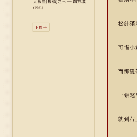
天狼星(舊稿)之三 ─ 四方城
(1961)
松針
下頁 →
可惜小
而那隻
一張氅
就到右