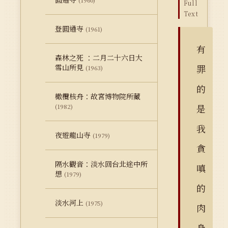
(1960)
Full
Text
登圓通寺
(1961)
有
森林之死 ：二月二十六日大
雪山所見
罪
(1963)
的
橄欖核舟：故宮博物院所藏
是
(1982)
我
夜遊龍山寺
(1979)
貪
隔水觀音：淡水回台北途中所
嗔
想
(1979)
的
淡水河上
(1975)
肉
身