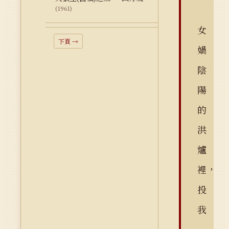
(1961)
女
下頁 →
媧
陰
陽
的
洪
爐
裡，
投
我