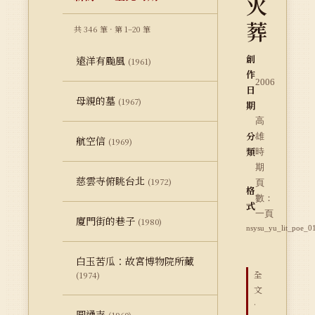
火
葬
共 346 筆 · 第 1–20 筆
創
遠洋有颱風
(1961)
作
2006
日
母親的墓
(1967)
期
高
分
雄
航空信
(1969)
類
時
期
慈雲寺俯眺台北
(1972)
頁
格
數：
式
一頁
廈門街的巷子
(1980)
nsysu_yu_lit_poe_0
白玉苦瓜：故宮博物院所藏
全
(1974)
文
·
圓通寺