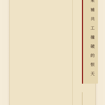
來
補
共
工
撞
破
的
恨
天
詮