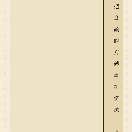
把
倉
頡
的
方
磚
重
新
修
煉