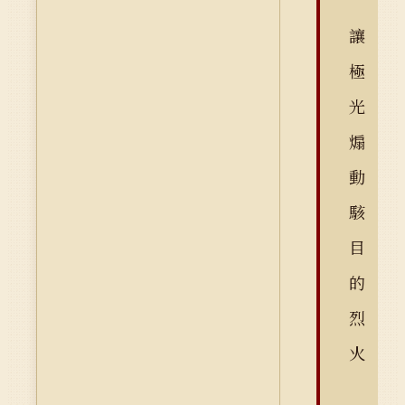
讓
極
光
煽
動
駭
目
的
烈
火