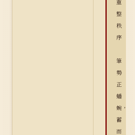
重
整
秩
序
筆
勢
正
蟠
蜿，
蓄
而