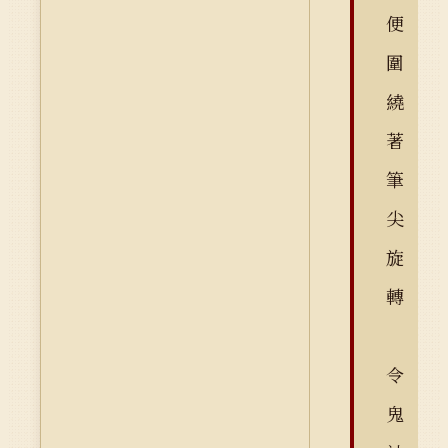
便
圍
繞
著
筆
尖
旋
轉
令
鬼