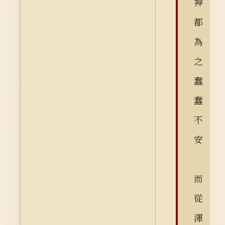
神
都
為
之
蠢
蠢
不
安
而
從
渾