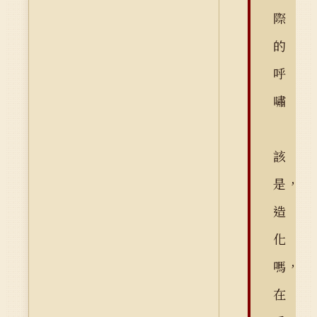
際
的
呼
嘯
該
是，
造
化
嗎，
在