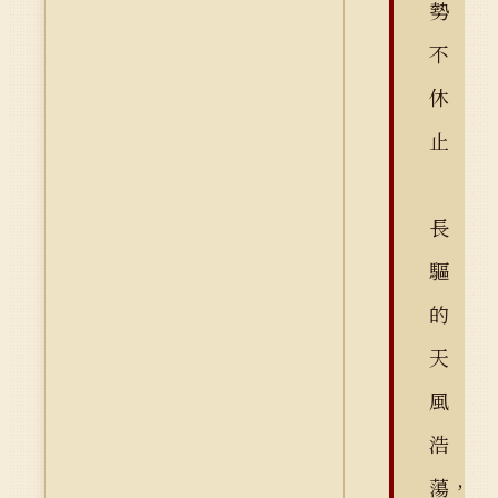
勢
不
休
止
長
驅
的
天
風
浩
蕩，