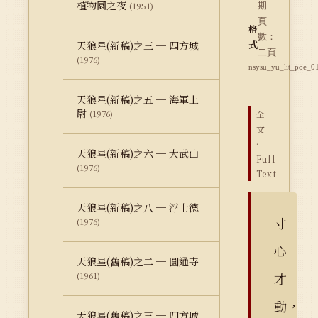
植物園之夜
(1951)
期
頁
格
數：
式
天狼星(新稿)之三 ─ 四方城
二頁
(1976)
nsysu_yu_lit_poe_0
天狼星(新稿)之五 ─ 海軍上
尉
(1976)
全
文
·
天狼星(新稿)之六 ─ 大武山
Full
(1976)
Text
天狼星(新稿)之八 ─ 浮士德
寸
(1976)
心
天狼星(舊稿)之二 ─ 圓通寺
才
(1961)
動，
天狼星(舊稿)之三 ─ 四方城