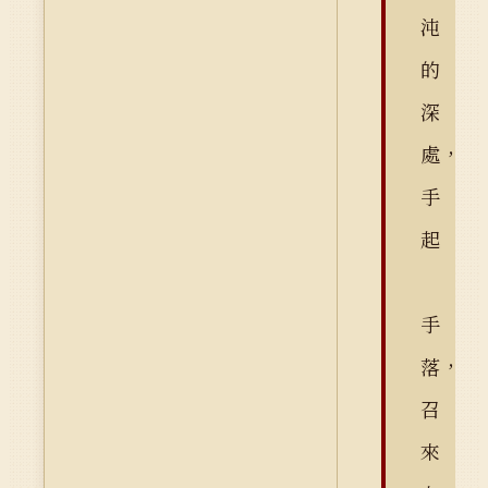
沌
的
深
處，
手
起
手
落，
召
來