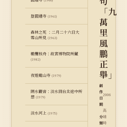
句
(1960)
「九
登圓通寺
(1961)
萬
里
森林之死 ：二月二十六日大
雪山所見
(1963)
風
鵬
橄欖核舟：故宮博物院所藏
(1982)
正
舉」
夜遊龍山寺
(1979)
創
隔水觀音：淡水回台北途中所
作
2006
想
(1979)
日
期
高
淡水河上
(1975)
分
雄
類
時