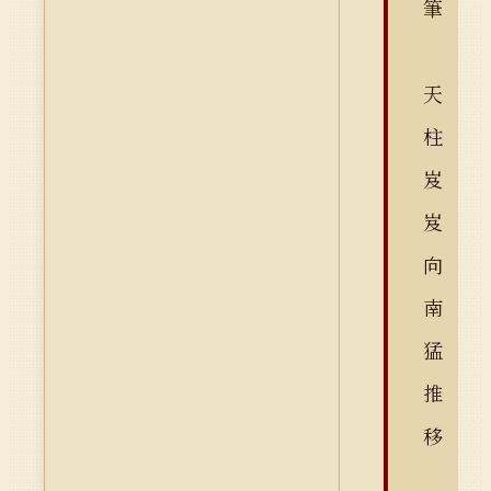
筆
天
柱
岌
岌
向
南
猛
推
移