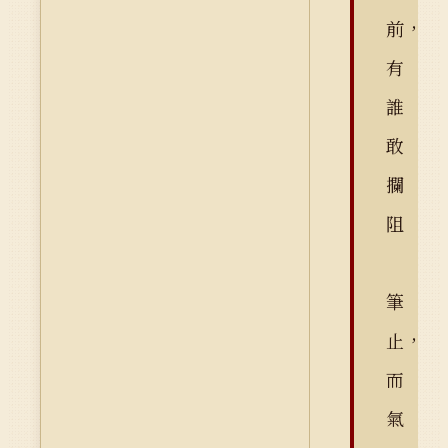
前，
有
誰
敢
攔
阻
筆
止，
而
氣