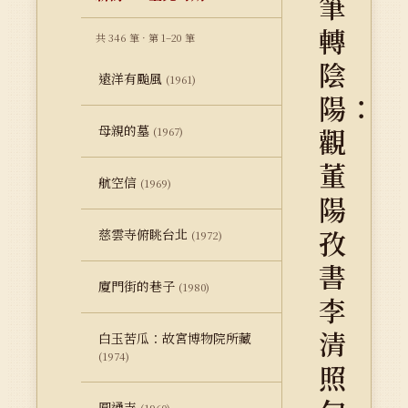
筆
轉
共 346 筆 · 第 1–20 筆
陰
遠洋有颱風
(1961)
陽：
母親的墓
觀
(1967)
董
航空信
(1969)
陽
孜
慈雲寺俯眺台北
(1972)
書
廈門街的巷子
(1980)
李
清
白玉苦瓜：故宮博物院所藏
(1974)
照
圓通寺