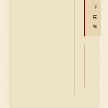
正
開
始
詮
釋
資
料
Dublin
Core