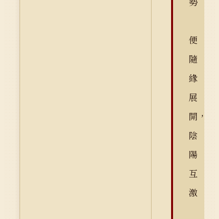
勢
便
隨
緣
展
開，
陰
陽
互
激