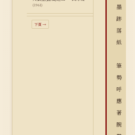
(1961)
墨
跡
下頁 →
落
紙
筆
勢
呼
應
著
腕