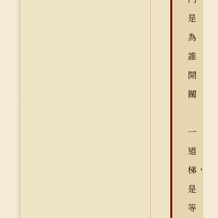
是
為
誰
開
關
一
道
梯，
是
等