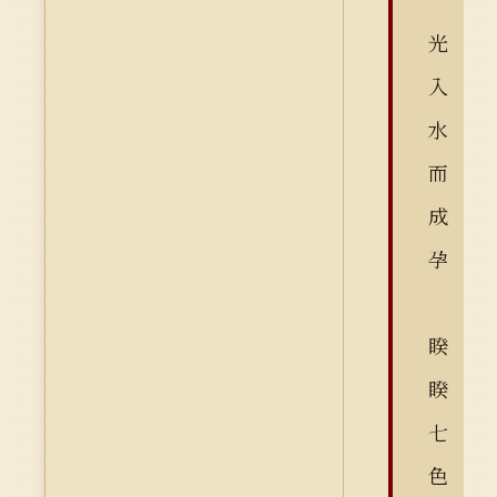
光
入
水
而
成
孕
睽
睽
七
色