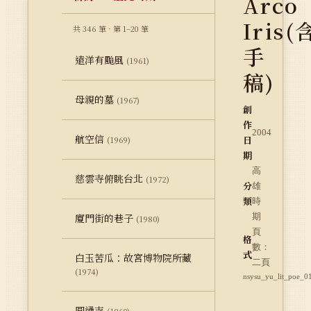
Arco
Iris(
共 346 筆 · 第 1–20 筆
手
遠洋有颱風
(1961)
稿)
母親的墓
(1967)
創
作
2004
航空信
日
(1969)
期
高
慈雲寺俯眺台北
(1972)
分
雄
類
時
廈門街的巷子
期
(1980)
頁
格
數：
式
白玉苦瓜：故宮博物院所藏
二頁
(1974)
nsysu_yu_lit_poe_0
圓通寺