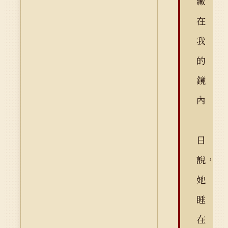
藏
在
我
的
鏡
內
日
說，
她
睡
在