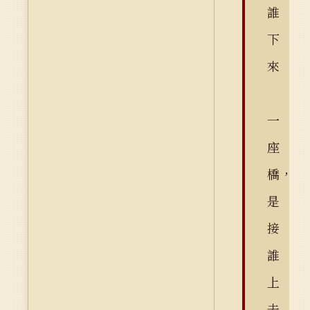
誰
下
來
一
座
橋，
是
接
誰
上
去