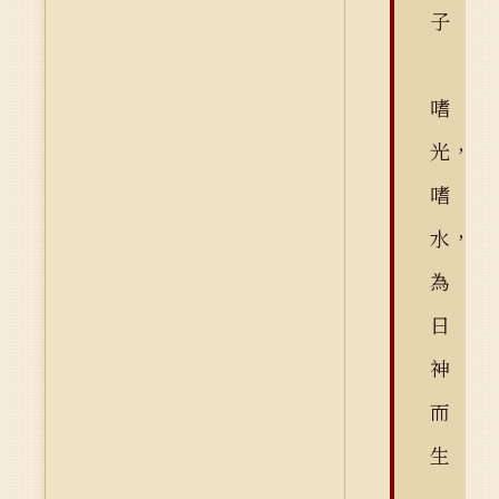
子
嗜
光，
嗜
水，
為
日
神
而
生