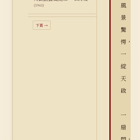
風
(1961)
景
下頁 →
驚
愕，
一
綻
天
啟
一
扇
門，