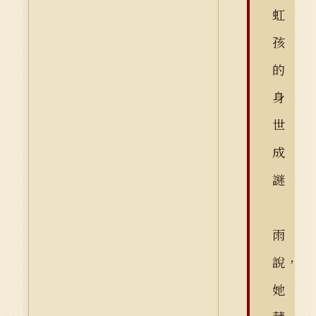
虹
孩
的
身
世
成
謎
雨
說，
她