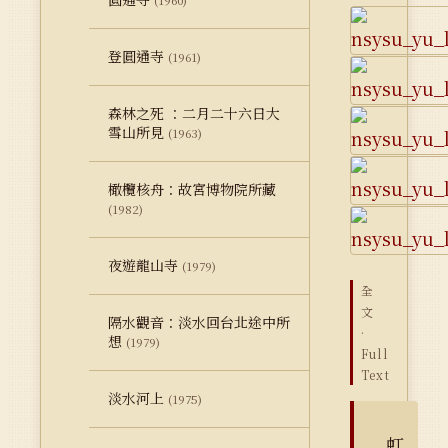
(1960)
登圓通寺
(1961)
森林之死 ：二月二十六日大
雪山所見
(1963)
橄欖核舟：故宮博物院所藏
(1982)
夜遊龍山寺
(1979)
全
文
隔水觀音：淡水回台北途中所
·
想
(1979)
Full
Text
淡水河上
(1975)
虹