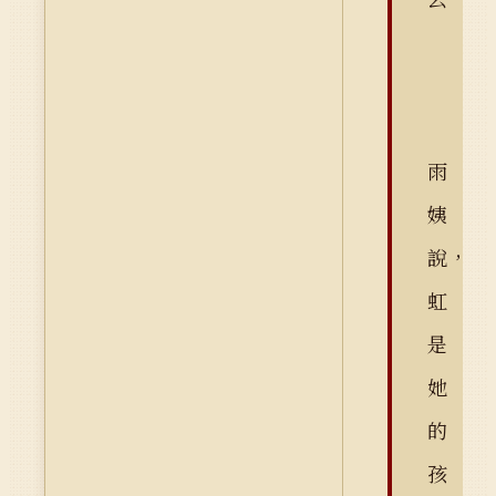
雨
姨
說，
虹
是
她
的
孩