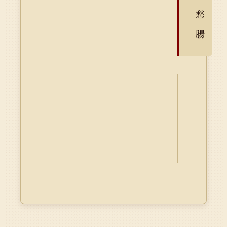
愁
腸
詮
釋
資
料
Dublin
Core