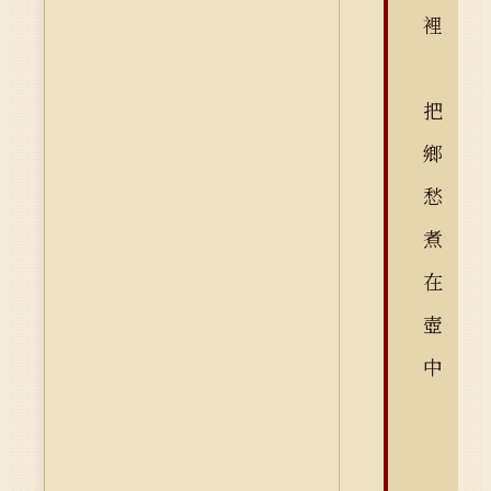
裡
把
鄉
愁
煮
在
壺
中