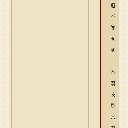
還
不
像
漁
樵
茶
農
或
是
茶
商