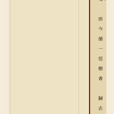
而
今
循
一
徑
樹
香
歸
去