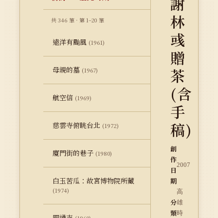
謝
林
共 346 筆 · 第 1–20 筆
彧
遠洋有颱風
(1961)
贈
母親的墓
茶
(1967)
(含
航空信
(1969)
手
稿)
慈雲寺俯眺台北
(1972)
創
廈門街的巷子
(1980)
作
2007
日
白玉苦瓜：故宮博物院所藏
期
(1974)
高
分
雄
類
時
圓通寺