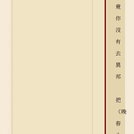
竟
你
沒
有
去
異
邦
把
《晚
春