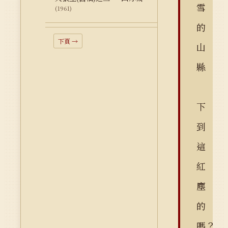
雪
(1961)
的
下頁 →
山
縣
下
到
這
紅
塵
的
嗎？