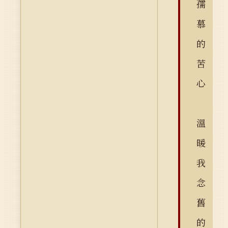
孺
慕
的
苦
心
溫
暖
我
念
舊
的