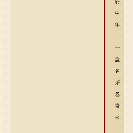
於
中
年
一
盒
名
茶
忽
寄
來