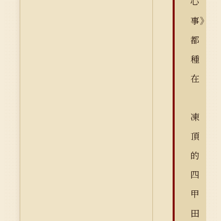
心
事》
都
種
在
凍
頂
的
四
甲
田