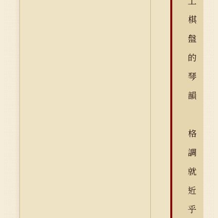
上
棋
盤
的
琴
韻
格
調
就
近
乎