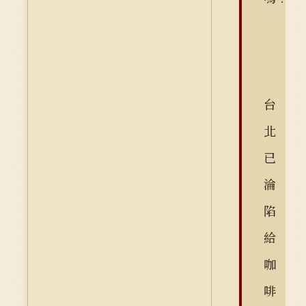
台
北
已
淪
陷
給
咖
啡