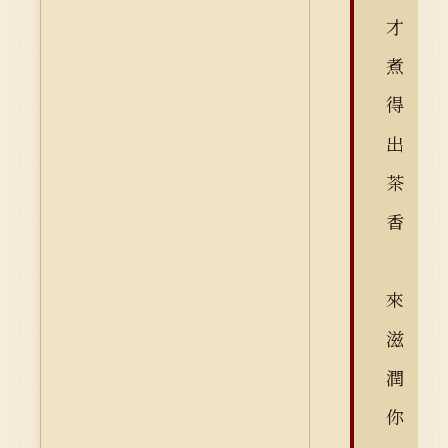
才
煮
得
出
茶
香
來
滋
潤
你