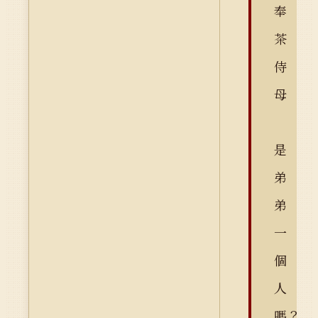
奉
茶
侍
母
是
弟
弟
一
個
人
嗎？