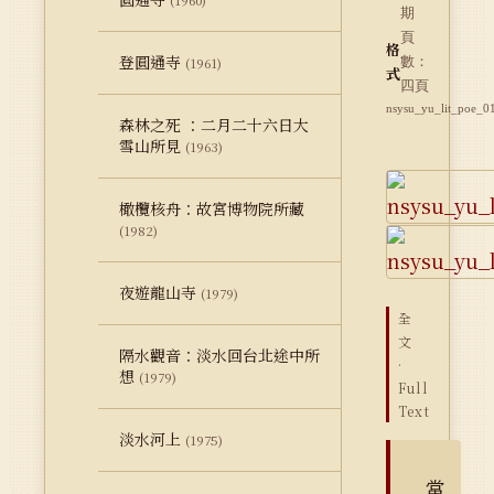
(1960)
期
頁
格
登圓通寺
數：
(1961)
式
四頁
nsysu_yu_lit_poe_0
森林之死 ：二月二十六日大
雪山所見
(1963)
橄欖核舟：故宮博物院所藏
(1982)
夜遊龍山寺
(1979)
全
文
隔水觀音：淡水回台北途中所
·
想
(1979)
Full
Text
淡水河上
(1975)
當