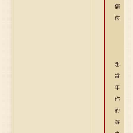
儒
俠
想
當
年
你
的
詩