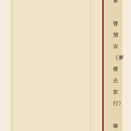
集
曾
預
言
《夢
要
去
旅
行》
畢