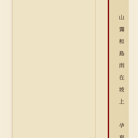
山
霧
和
島
雨
在
坡
上
孕
育