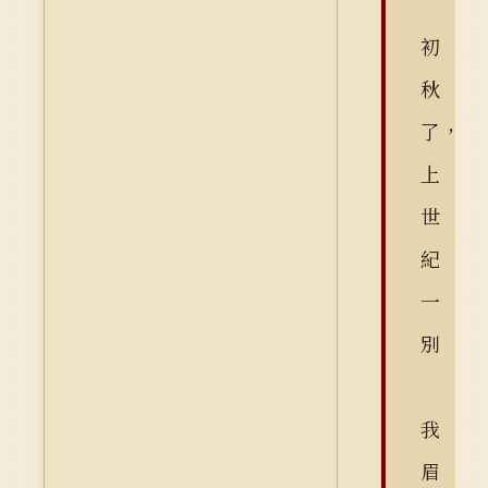
初
秋
了，
上
世
紀
一
別
我
眉