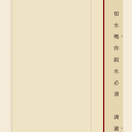
如
水
嗎，
你
說
水
必
須
清
澈，