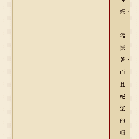
經，
猛
撼
著，
而
且
絕
望
的
嘯