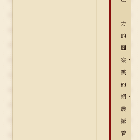
力
的
圖
案，
美
的
網，
震
撼
着