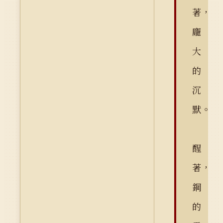
著，
龐
大
的
沉
默。
醒
著，
鋼
的