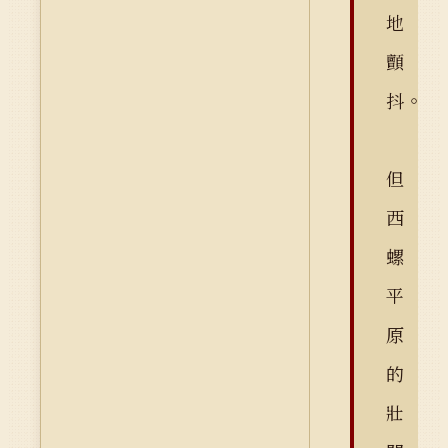
地
顫
抖。
但
西
螺
平
原
的
壯