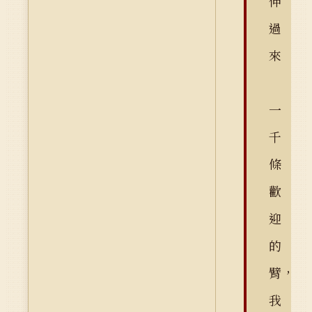
伸
過
來
一
千
條
歡
迎
的
臂，
我