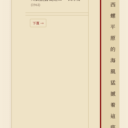
西
(1961)
螺
下頁 →
平
原
的
海
風
猛
撼
着
這
座