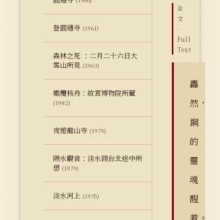
(1960)
全
文
登圓通寺
(1961)
·
Full
Text
森林之死 ：二月二十六日大
雪山所見
(1963)
轟
橄欖核舟：故宮博物院所藏
然，
(1982)
鋼
夜遊龍山寺
(1979)
的
隔水觀音：淡水回台北途中所
靈
想
(1979)
魂
淡水河上
(1975)
醒
着。