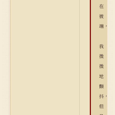
在
彼
端，
我
微
微
地
顫
抖，
但