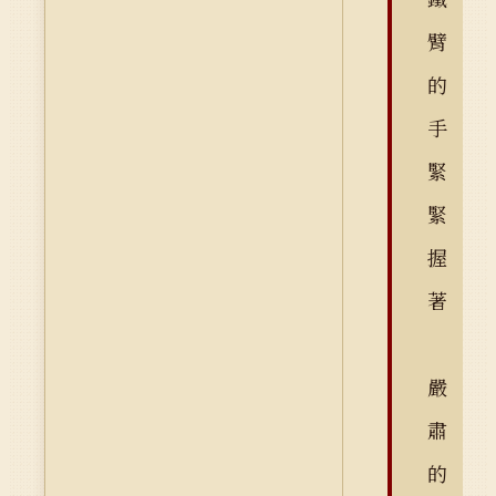
臂
的
手
緊
緊
握
著
嚴
肅
的