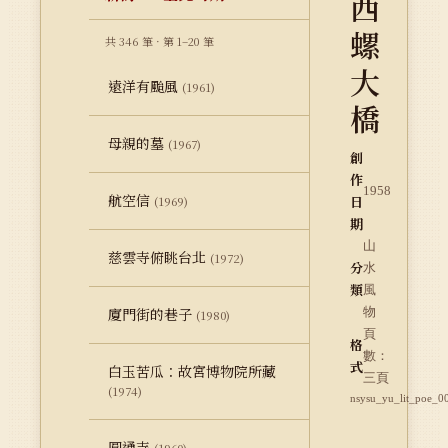
西
螺
共 346 筆 · 第 1–20 筆
大
遠洋有颱風
(1961)
橋
母親的墓
(1967)
創
作
1958
航空信
日
(1969)
期
山
慈雲寺俯眺台北
(1972)
分
水
類
風
廈門街的巷子
物
(1980)
頁
格
數：
式
白玉苦瓜：故宮博物院所藏
三頁
(1974)
nsysu_yu_lit_poe_0
圓通寺