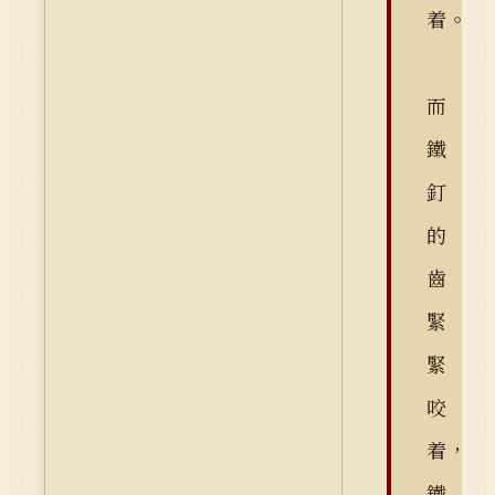
着。
而
鐵
釘
的
齒
緊
緊
咬
着，
鐵