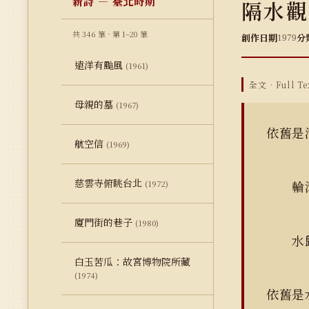
新詩 — 臺北時期
隔水觀
共 346 筆 · 第 1–20 筆
創作日期
分
1979
遠洋有颱風
(1961)
全文 · Full Te
母親的墓
(1967)
依舊是
航空信
(1969)
慈雲寺俯眺台北
輪滾
(1972)
廈門街的巷子
(1980)
水
白玉苦瓜：故宮博物院所藏
(1974)
依舊是