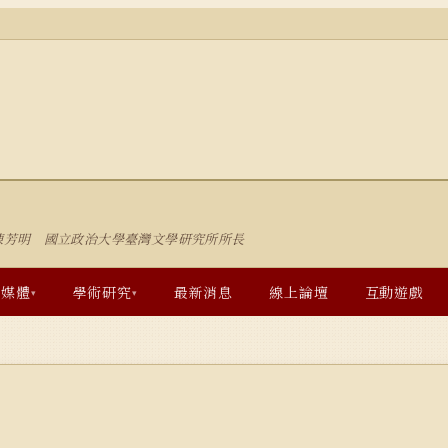
陳芳明 國立政治大學臺灣文學研究所所長
多媒體
學術研究
最新消息
線上論壇
互動遊戲
▾
▾