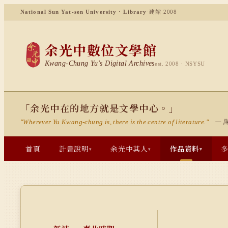
National Sun Yat-sen University · Library
·
建館 2008
余光中數位文學館
Kwang-Chung Yu's Digital Archives
est. 2008 · NSYSU
「余光中在的地方就是文學中心。」
— 
"Wherever Yu Kwang-chung is, there is the centre of literature."
首頁
計畫說明
余光中其人
作品資料
▾
▾
▾