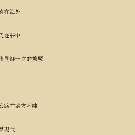
在海外
在夢中
我異鄉一夕的驚魘
公路在遠方呼嘯
現代