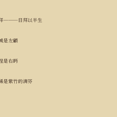
拜───目拜以半生
是左顧
是右眄
稀是紫竹的清芬