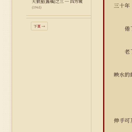
天狼星(舊稿)之三 ─ 四方城
三十年
(1961)
下頁 →
倦了
老了
映水的
伸手可