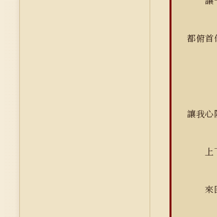
讓一
都俯
讓我心
上下
來