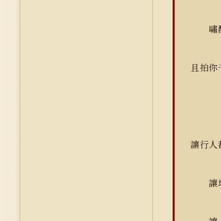
嘯
且拍你
讓行人
讓地