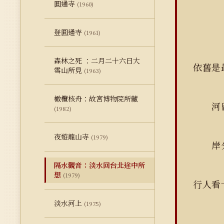
圓通寺
(1960)
登圓通寺
(1961)
森林之死 ：二月二十六日大
依舊是
雪山所見
(1963)
橄欖核舟：故宮博物院所藏
河留
(1982)
夜遊龍山寺
(1979)
岸分
隔水觀音：淡水回台北途中所
想
(1979)
行人看
淡水河上
(1975)