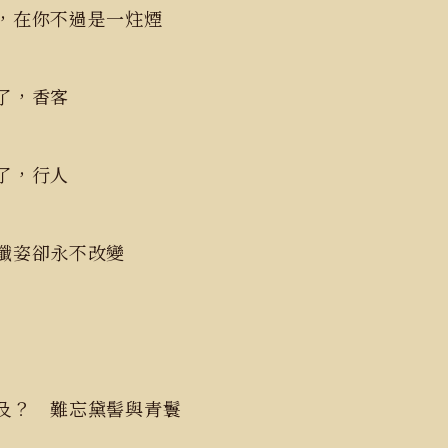
，在你不過是一炷煙
，香客
，行人
纖姿卻永不改變
及？ 難忘黛髻與青鬟