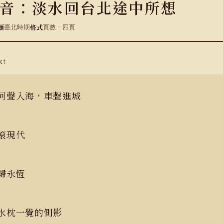
音：淡水回台北途中所想
類
格式
臺北時期
頁數：四頁
xt
河聲入海，車聲進城
現代
歸永恆
水枕一覺的側影