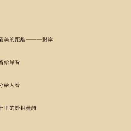
最美的距離───對岸
給岸看
給人看
十里的妙相曼顏