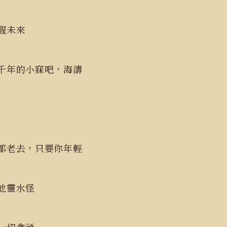
醒未來
千年的小寐吧，海濤
都老去，只要你年輕
靈水怪