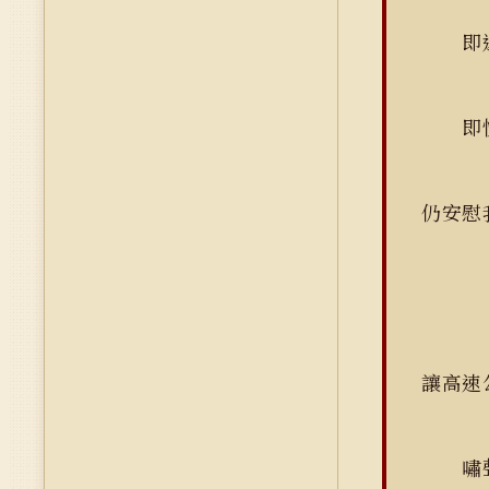
即遠
即恍
仍安慰
讓高速
嘯聲