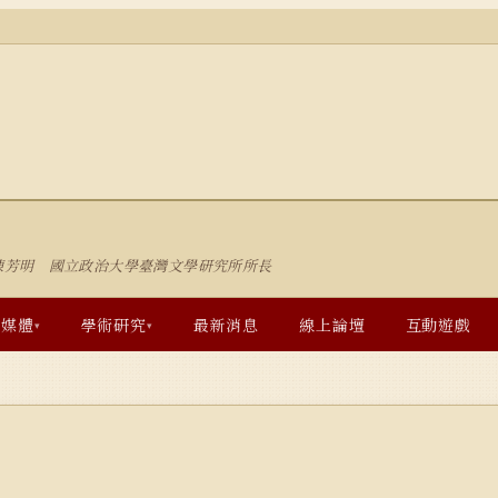
陳芳明 國立政治大學臺灣文學研究所所長
多媒體
學術研究
最新消息
線上論壇
互動遊戲
▾
▾