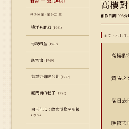
新詩 — 臺北時期
高樓對
共 346 筆 · 第 1–20 筆
創作日期
分
1998
遠洋有颱風
(1961)
全文 · Full Te
母親的墓
(1967)
高樓
航空信
(1969)
慈雲寺俯眺台北
黃昏
(1972)
廈門街的巷子
(1980)
落日去
白玉苦瓜：故宮博物院所藏
(1974)
晚霞去