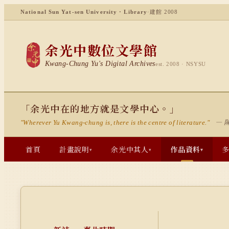
National Sun Yat-sen University · Library
·
建館 2008
余光中數位文學館
Kwang-Chung Yu's Digital Archives
est. 2008 · NSYSU
「余光中在的地方就是文學中心。」
— 
"Wherever Yu Kwang-chung is, there is the centre of literature."
首頁
計畫說明
余光中其人
作品資料
▾
▾
▾