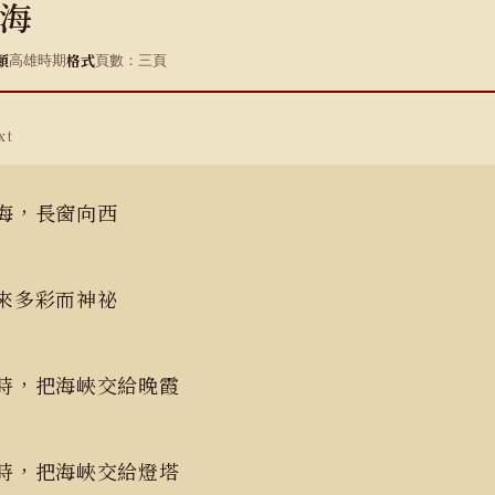
海
類
格式
高雄時期
頁數：三頁
xt
對海，長窗向西
之來多彩而神祕
時，把海峽交給晚霞
時，把海峽交給燈塔