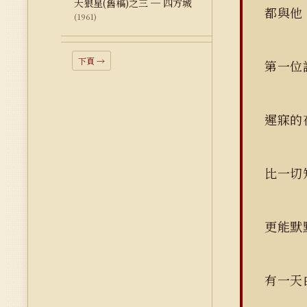
天狼星(舊稿)之三 ─ 四方城
都與
(1961)
下頁 →
第一位
遲寐的
比一切
更能
有一天