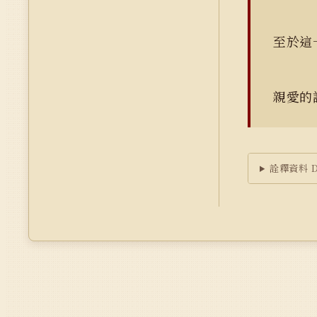
至於這
親愛的
詮釋資料 Du