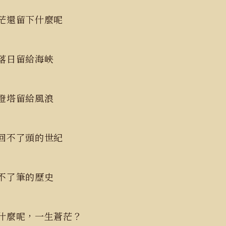
茫還留下什麼呢
把落日留給海峽
把燈塔留給風浪
回不了頭的世紀
下不了筆的歷史
什麼呢，一生蒼茫？