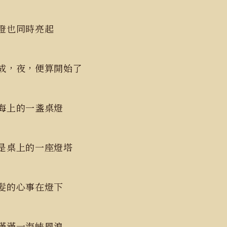
桌燈也同時亮起
成，夜，便算開始了
海上的一盞桌燈
是桌上的一座燈塔
髮的心事在燈下
滿滿一海峽風浪