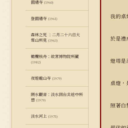
圓通寺
(1960)
我的
登圓通寺
(1961)
森林之死 ：二月二十六日大
於是禮
雪山所見
(1963)
橄欖核舟：故宮博物院所藏
燈塔是
(1982)
夜遊龍山寺
(1979)
桌燈，
隔水觀音：淡水回台北途中所
想
(1979)
照著白
淡水河上
(1975)
起伏如