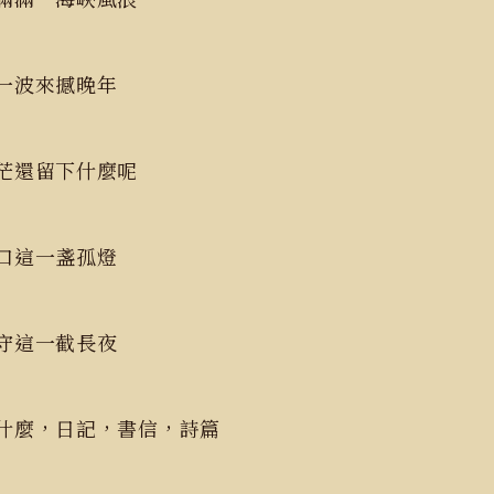
接一波來撼晚年
茫還留下什麼呢
窗口這一盞孤燈
守這一截長夜
什麼，日記，書信，詩篇