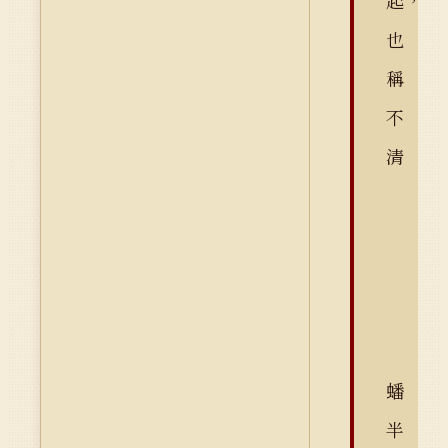
起，
也
稱
不
清
蟠
半