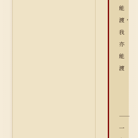
能
渡，
我
亦
能
渡
——
一