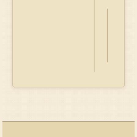
詮
釋
資
料
Dublin
Core