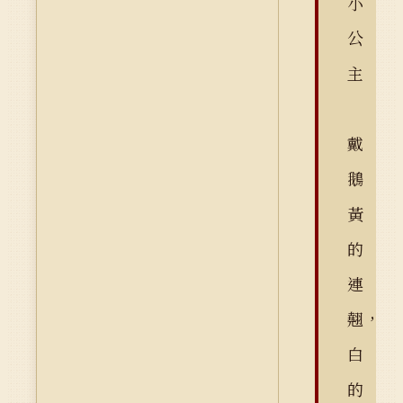
小
公
主
戴
鵝
黃
的
連
翹，
白
的