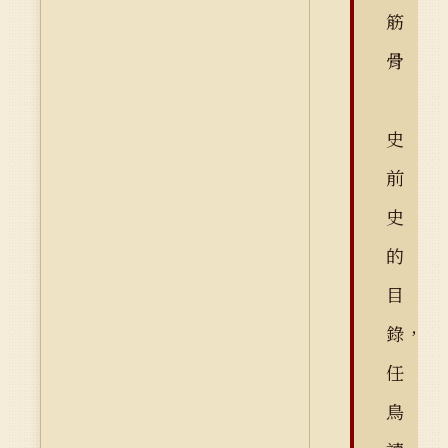
筋
骨
史
前
史
的
目
錄，
任
鳥