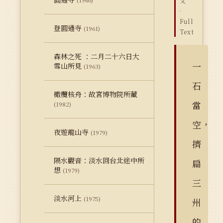
(1960)
文
·
Full
登圓通寺
(1961)
Text
森林之死 ：二月二十六日大
一
雪山所見
(1963)
石
橄欖核舟：故宮博物院所藏
當
(1982)
空，
夜遊龍山寺
(1979)
擠
隔水觀音：淡水回台北途中所
扁
想
(1979)
三
淡水河上
(1975)
州
的