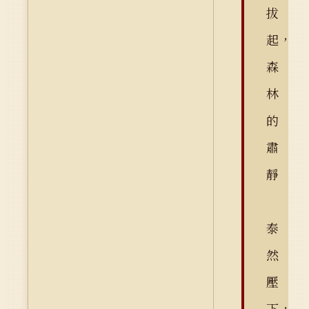
拔
起，
森
林
的
肅
靜
泰
然
壓
下，