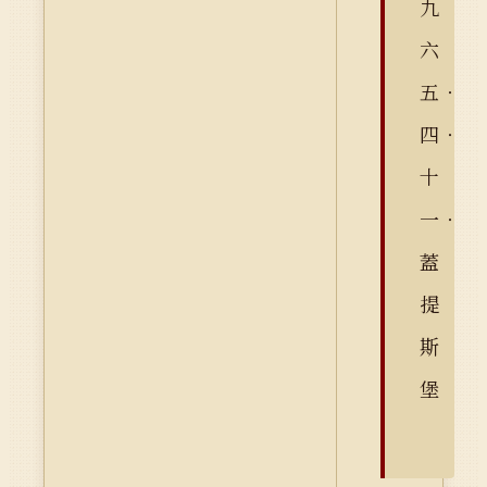
九
六
五‧
四‧
十
一‧
蓋
提
斯
堡