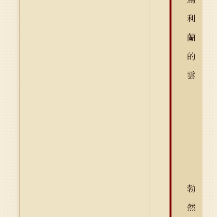
利
蘭
的
雲
勃
然