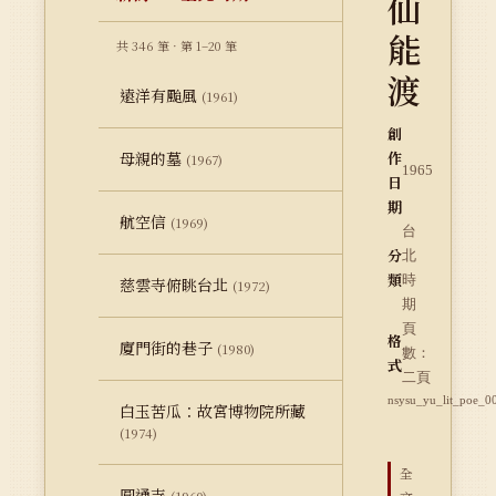
仙
能
共 346 筆 · 第 1–20 筆
渡
遠洋有颱風
(1961)
創
母親的墓
作
(1967)
1965
日
期
航空信
(1969)
台
分
北
類
時
慈雲寺俯眺台北
(1972)
期
頁
格
廈門街的巷子
(1980)
數：
式
二頁
nsysu_yu_lit_poe_0
白玉苦瓜：故宮博物院所藏
(1974)
全
圓通寺