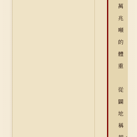
萬
兆
噸
的
體
重
從
闢
地
稱