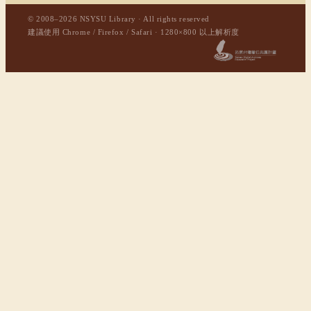
© 2008–2026 NSYSU Library · All rights reserved
建議使用 Chrome / Firefox / Safari · 1280×800 以上解析度