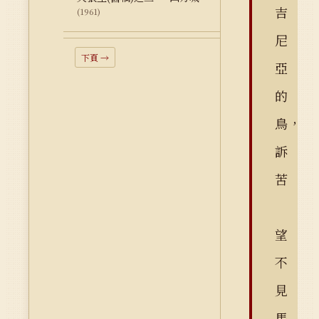
吉
(1961)
尼
下頁 →
亞
的
鳥，
訴
苦
望
不
見
馬