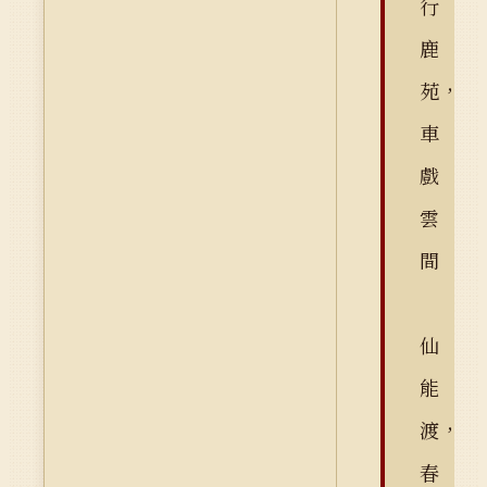
行
鹿
苑，
車
戲
雲
間
仙
能
渡，
春