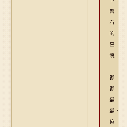
磐
石
的
靈
魂
鬱
鬱
磊
磊，
億