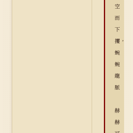
空
而
下
攫，
蜿
蜿
龍
脈
赫
赫