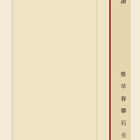
讀
惟
早
春
攀
石
毛