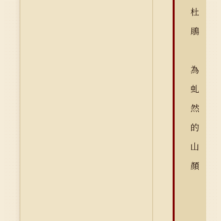
杜
鵑
為
虬
然
的
山
顏