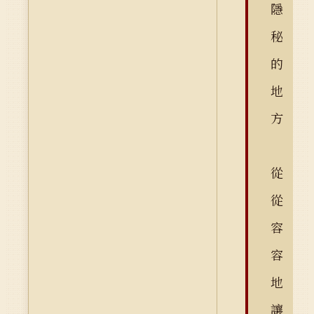
隱
秘
的
地
方
從
從
容
容
地
讓