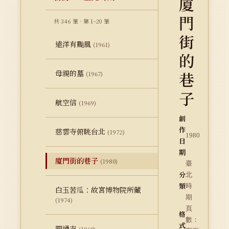
廈
門
共 346 筆 · 第 1–20 筆
街
遠洋有颱風
(1961)
的
母親的墓
巷
(1967)
子
航空信
(1969)
創
作
慈雲寺俯眺台北
(1972)
1980
日
期
廈門街的巷子
(1980)
臺
分
北
類
時
白玉苦瓜：故宮博物院所藏
期
(1974)
頁
格
數：
式
圓通寺