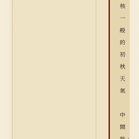
核
一
般
的
初
秋
天
氣
中
間
鼓，