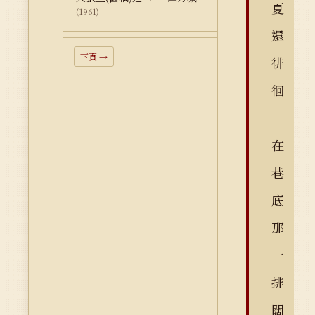
夏
(1961)
還
下頁 →
徘
徊
在
巷
底
那
一
排
闊