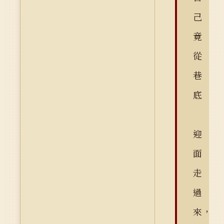
己
竟
從
巷
底
迎
面
走
過
來，