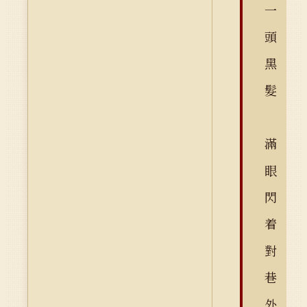
一
頭
黑
髮
滿
眼
閃
着
對
巷
外