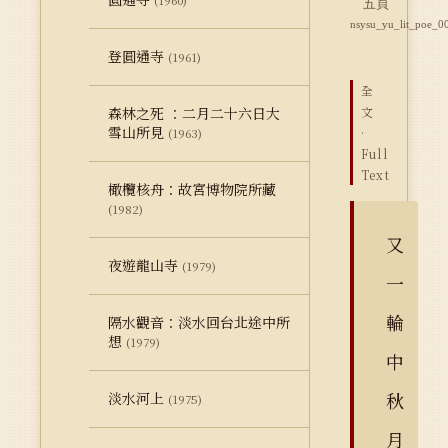
(1960)
五頁
nsysu_yu_lit_poe_0
登圓通寺
(1961)
全
森林之死 ：二月二十六日大
文
雪山所見
·
(1963)
Full
Text
橄欖核舟：故宮博物院所藏
(1982)
又
夜遊龍山寺
(1979)
一
輪
隔水觀音：淡水回台北途中所
想
(1979)
中
秋
淡水河上
(1975)
月