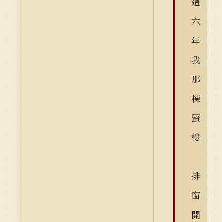
這
六
年
我
那
棟
蜃
樓
排
窗
開