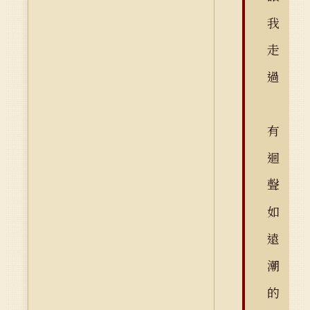
我
走
過
有
迴
聲
如
遠
潮
的