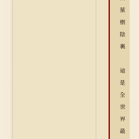
葉
樹
陰
裏
這
是
全
世
界
最