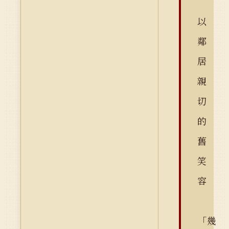
以
鄰
居
親
切
的
舊
笑
容
「幾