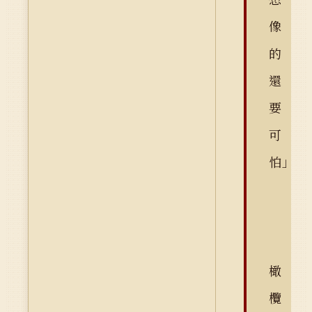
像
的
還
要
可
怕」
橄
欖