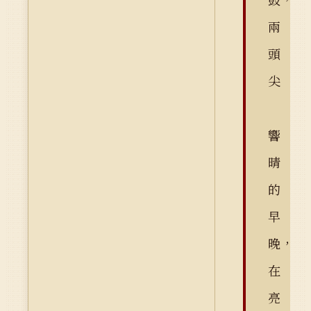
兩
頭
尖
響
晴
的
早
晚，
在
亮