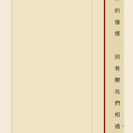
的
憧
憬
到
巷
腰
我
們
相
遇，