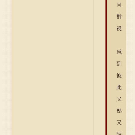
且
對
視
感
到
彼
此
又
熟
又
陌