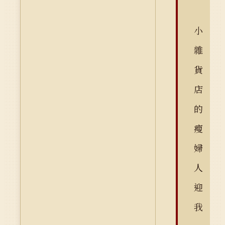
小
雜
貨
店
的
瘦
婦
人
迎
我