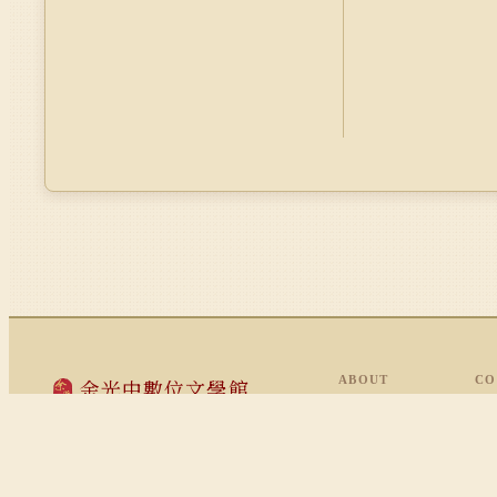
ABOUT
CO
余光中數位文學館
計畫說明
新詩
Kwang-Chung Yu's Digital Archives
執行團隊
評論
數位化工作
翻
高雄市鼓山區蓮海路 70 號
國立中山大學圖書館藏
著作權聲明
影
National Sun Yat-sen University Library