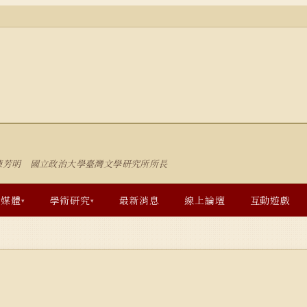
陳芳明 國立政治大學臺灣文學研究所所長
多媒體
學術研究
最新消息
線上論壇
互動遊戲
▾
▾