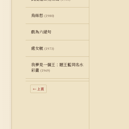
烏絲愁
(1980)
戲為六絕句
處女航
(1973)
我夢見一個王：題王藍同名水
彩畫
(1969)
← 上頁