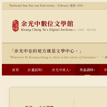
National Sun Yat-sen University · Library
·
建館 2008
余光中數位文學館
Kwang-Chung Yu's Digital Archives
est. 2008 · NSYSU
「余光中在的地方就是文學中心。」
— 
"Wherever Yu Kwang-chung is, there is the centre of literature."
首頁
計畫說明
余光中其人
作品資料
▾
▾
▾