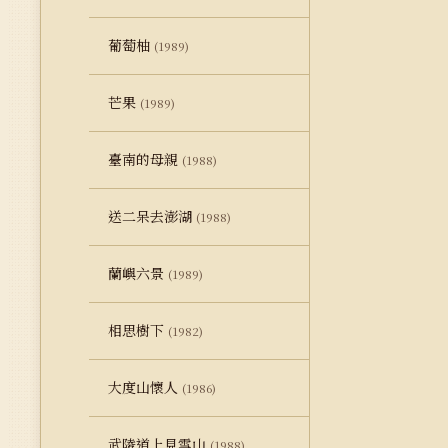
葡萄柚
(1989)
芒果
(1989)
臺南的母親
(1988)
送二呆去澎湖
(1988)
蘭嶼六景
(1989)
相思樹下
(1982)
大度山懷人
(1986)
武陵道上見雪山
(1988)