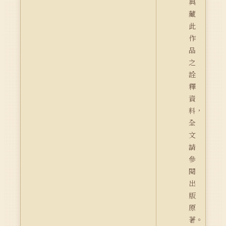
典
藏
此
作
品
之
詮
釋
資
料，
全
文
請
參
閱
出
版
原
著。