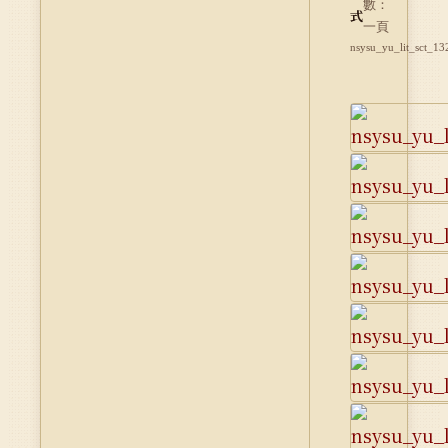
數：
式
一頁
nsysu_yu_lit_sct_13