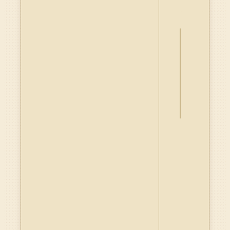
詮
釋
資
料
Dublin
Core