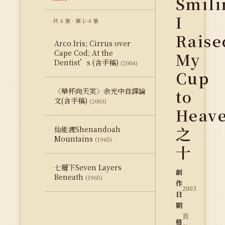
Smili
I
共 4 筆 · 第 1–4 筆
Raise
Arco Iris; Cirrus over
Cape Cod; At the
My
Dentist’s (含手稿)
(2004)
Cup
to
〈舉杯向天笑〉余光中自譯論
文(含手稿)
(2003)
Heav
之
仙能渡Shenandoah
Mountains
(1965)
十
七層下Seven Layers
創
Beneath
(1965)
作
2003
日
期
頁
格