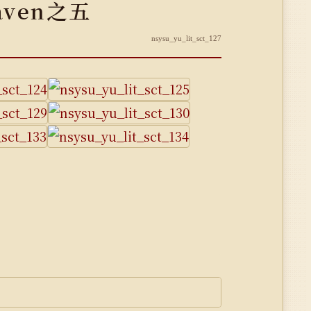
eaven之五
nsysu_yu_lit_sct_127