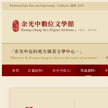
National Sun Yat-sen University · Library
·
建館 2008
余光中數位文學館
Kwang-Chung Yu's Digital Archives
est. 2008 · NSYSU
「余光中在的地方就是文學中心。」
— 
"Wherever Yu Kwang-chung is, there is the centre of literature."
首頁
計畫說明
余光中其人
作品資料
▾
▾
▾