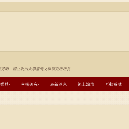
陳芳明 國立政治大學臺灣文學研究所所長
多媒體
學術研究
最新消息
線上論壇
互動遊戲
▾
▾