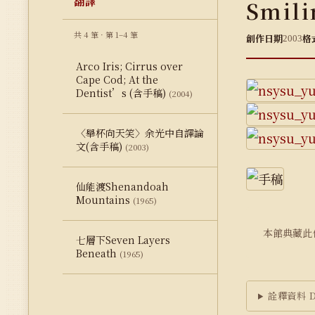
翻譯
Smili
共 4 筆 · 第 1–4 筆
創作日期
格
2003
Arco Iris; Cirrus over
Cape Cod; At the
Dentist’s (含手稿)
(2004)
〈舉杯向天笑〉余光中自譯論
文(含手稿)
(2003)
仙能渡Shenandoah
Mountains
(1965)
本館典藏此
七層下Seven Layers
Beneath
(1965)
詮釋資料 Du