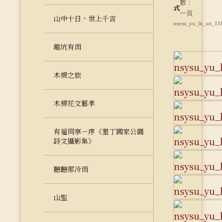
數：
式
一頁
山中十日，世上千言
nsysu_yu_lit_sct_11
龍坑有雨
木棉之旅
木棉花文藝季
有福同享－序《墾丁國家公園
詩文攝影集》
聽聽那冷雨
山盟