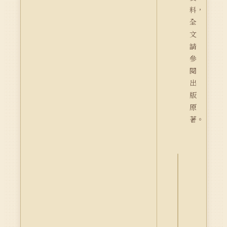
料，
全
文
請
參
閱
出
版
原
著。
詮
釋
資
料
Dublin