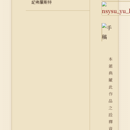
記弗羅斯特
本
館
典
藏
此
作
品
之
詮
釋
資