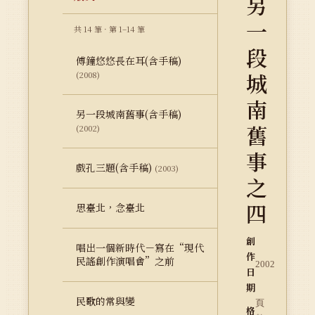
另
一
共 14 筆 · 第 1–14 筆
段
傅鐘悠悠長在耳(含手稿)
城
(2008)
南
另一段城南舊事(含手稿)
舊
(2002)
事
戲孔三題(含手稿)
(2003)
之
四
思臺北，念臺北
創
唱出一個新時代－寫在“現代
作
民謠創作演唱會”之前
2002
日
期
民歌的常與變
頁
格