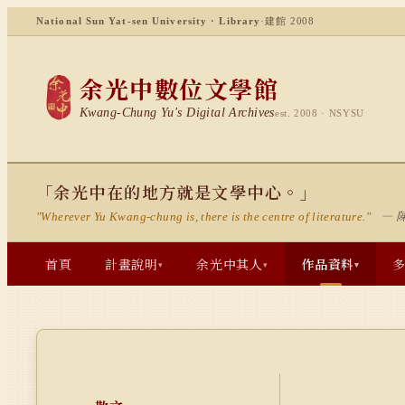
National Sun Yat-sen University · Library
·
建館 2008
余光中數位文學館
Kwang-Chung Yu's Digital Archives
est. 2008 · NSYSU
「余光中在的地方就是文學中心。」
— 
"Wherever Yu Kwang-chung is, there is the centre of literature."
首頁
計畫說明
余光中其人
作品資料
▾
▾
▾