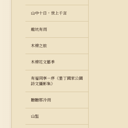
山中十日，世上千言
龍坑有雨
木棉之旅
木棉花文藝季
有福同享－序《墾丁國家公園
詩文攝影集》
聽聽那冷雨
山盟