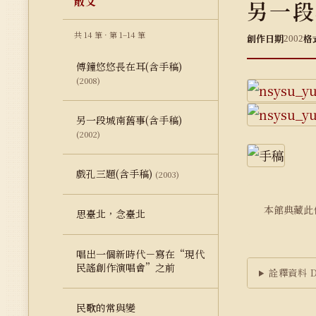
散文
另一段
共 14 筆 · 第 1–14 筆
創作日期
格
2002
傅鐘悠悠長在耳(含手稿)
(2008)
另一段城南舊事(含手稿)
(2002)
戲孔三題(含手稿)
(2003)
本館典藏此
思臺北，念臺北
唱出一個新時代－寫在“現代
民謠創作演唱會”之前
詮釋資料 Du
民歌的常與變