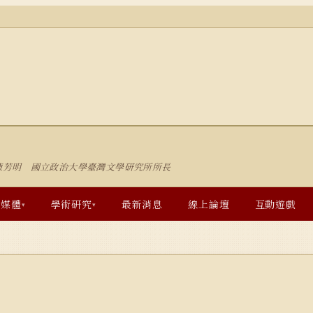
陳芳明 國立政治大學臺灣文學研究所所長
多媒體
學術研究
最新消息
線上論壇
互動遊戲
▾
▾