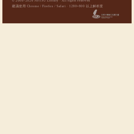
© 2008–2026 NSYSU Library · All rights reserved
建議使用 Chrome / Firefox / Safari · 1280×800 以上解析度