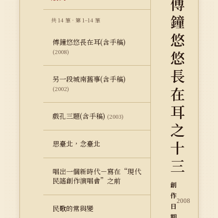
傅
鐘
共 14 筆 · 第 1–14 筆
悠
傅鐘悠悠長在耳(含手稿)
悠
(2008)
長
另一段城南舊事(含手稿)
在
(2002)
耳
戲孔三題(含手稿)
(2003)
之
十
思臺北，念臺北
三
唱出一個新時代－寫在“現代
民謠創作演唱會”之前
創
作
2008
日
民歌的常與變
期