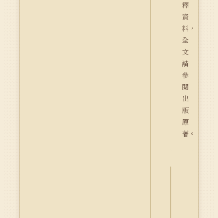
釋
資
料，
全
文
請
參
閱
出
版
原
著。
詮
釋
資