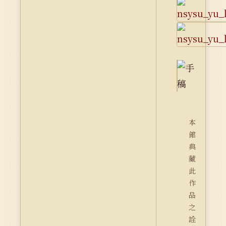
本
館
典
藏
此
作
品
之
詮