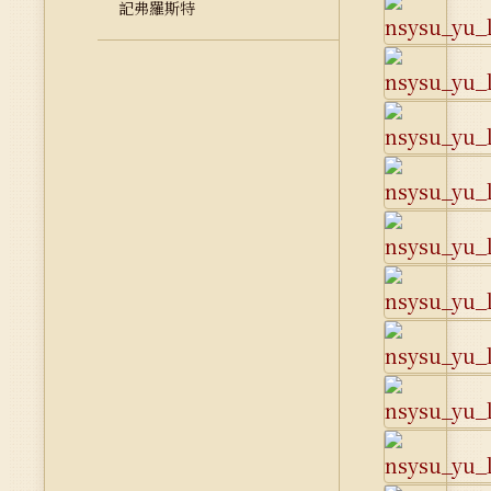
記弗羅斯特