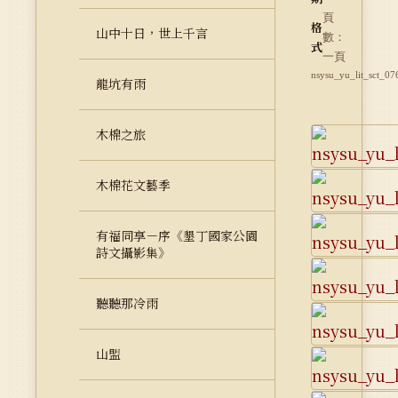
頁
格
山中十日，世上千言
數：
式
一頁
nsysu_yu_lit_sct_07
龍坑有雨
木棉之旅
木棉花文藝季
有福同享－序《墾丁國家公園
詩文攝影集》
聽聽那冷雨
山盟