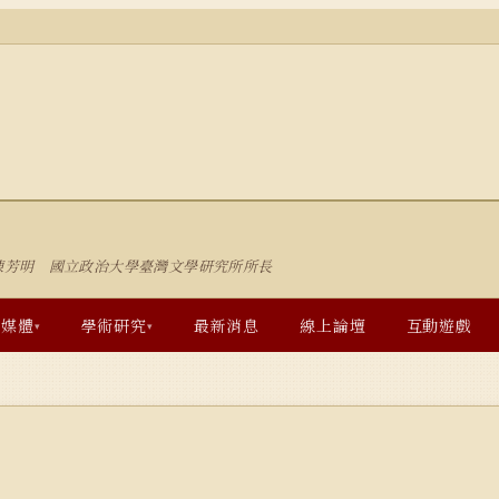
陳芳明 國立政治大學臺灣文學研究所所長
多媒體
學術研究
最新消息
線上論壇
互動遊戲
▾
▾