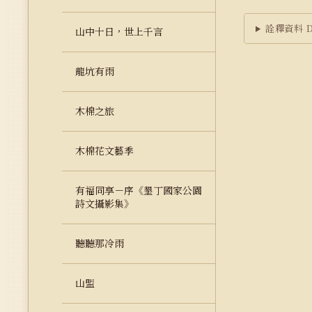
詮釋資料 Du
山中十日，世上千言
龍坑有雨
木棉之旅
木棉花文藝季
有福同享－序《墾丁國家公園
詩文攝影集》
聽聽那冷雨
山盟