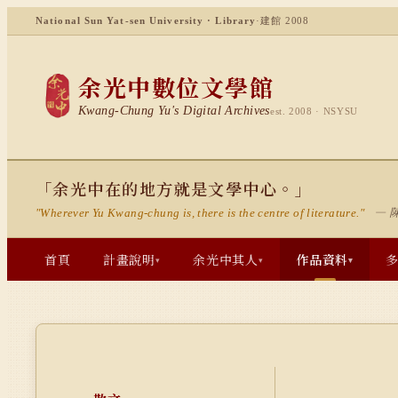
National Sun Yat-sen University · Library
·
建館 2008
余光中數位文學館
Kwang-Chung Yu's Digital Archives
est. 2008 · NSYSU
「余光中在的地方就是文學中心。」
— 
"Wherever Yu Kwang-chung is, there is the centre of literature."
首頁
計畫說明
余光中其人
作品資料
▾
▾
▾