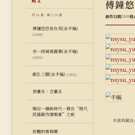
散文
傅鐘悠
共 14 筆 · 第 1–14 筆
創作日期
格
2008
傅鐘悠悠長在耳(含手稿)
(2008)
另一段城南舊事(含手稿)
(2002)
戲孔三題(含手稿)
(2003)
思臺北，念臺北
唱出一個新時代－寫在“現代
民謠創作演唱會”之前
本館典藏此
民歌的常與變