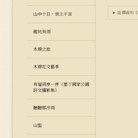
詮釋資料 Du
山中十日，世上千言
龍坑有雨
木棉之旅
木棉花文藝季
有福同享－序《墾丁國家公園
詩文攝影集》
聽聽那冷雨
山盟