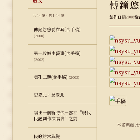
散文
傅鐘悠
共 14 筆 · 第 1–14 筆
創作日期
格
2008
傅鐘悠悠長在耳(含手稿)
(2008)
另一段城南舊事(含手稿)
(2002)
戲孔三題(含手稿)
(2003)
思臺北，念臺北
唱出一個新時代－寫在“現代
民謠創作演唱會”之前
本館典藏此
民歌的常與變