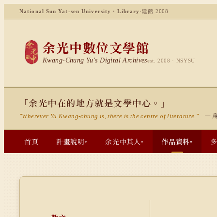
National Sun Yat-sen University · Library
·
建館 2008
余光中數位文學館
Kwang-Chung Yu's Digital Archives
est. 2008 · NSYSU
「余光中在的地方就是文學中心。」
— 
"Wherever Yu Kwang-chung is, there is the centre of literature."
首頁
計畫說明
余光中其人
作品資料
▾
▾
▾