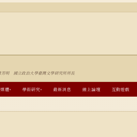
陳芳明 國立政治大學臺灣文學研究所所長
多媒體
學術研究
最新消息
線上論壇
互動遊戲
▾
▾