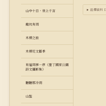
詮釋資料 Du
山中十日，世上千言
龍坑有雨
木棉之旅
木棉花文藝季
有福同享－序《墾丁國家公園
詩文攝影集》
聽聽那冷雨
山盟