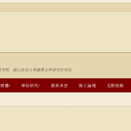
陳芳明 國立政治大學臺灣文學研究所所長
多媒體
學術研究
最新消息
線上論壇
互動遊戲
▾
▾