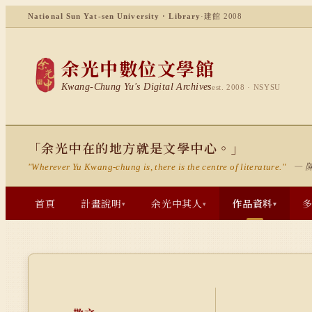
National Sun Yat-sen University · Library
·
建館 2008
余光中數位文學館
Kwang-Chung Yu's Digital Archives
est. 2008 · NSYSU
「余光中在的地方就是文學中心。」
— 
"Wherever Yu Kwang-chung is, there is the centre of literature."
首頁
計畫說明
余光中其人
作品資料
▾
▾
▾