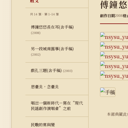
散文
傅鐘悠
共 14 筆 · 第 1–14 筆
創作日期
格
2008
傅鐘悠悠長在耳(含手稿)
(2008)
另一段城南舊事(含手稿)
(2002)
戲孔三題(含手稿)
(2003)
思臺北，念臺北
唱出一個新時代－寫在“現代
民謠創作演唱會”之前
本館典藏此
民歌的常與變