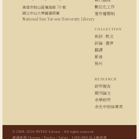
數位化工作
高雄市鼓山區蓮海路 70 號
國立中山大學圖書館藏
著作權聲明
National Sun Yat-sen University Library
COLLECTION
新詩 · 散文
評論 · 書序
翻譯
影音
照片
RESEARCH
研究報告
期刊論文
余學研究
余光中粉絲專頁
© 2008–2026 NSYSU Library · All rights reserved
建議使用 Chrome / Firefox / Safari · 1280×800 以上解析度