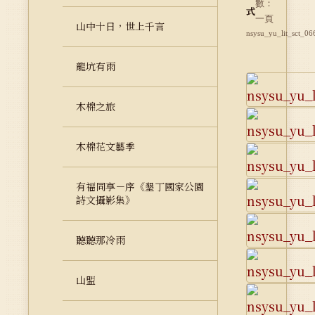
數：
式
一頁
山中十日，世上千言
nsysu_yu_lit_sct_06
龍坑有雨
木棉之旅
木棉花文藝季
有福同享－序《墾丁國家公園
詩文攝影集》
聽聽那冷雨
山盟