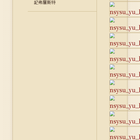
記弗羅斯特