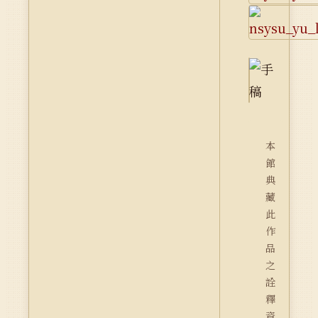
本
館
典
藏
此
作
品
之
詮
釋
資