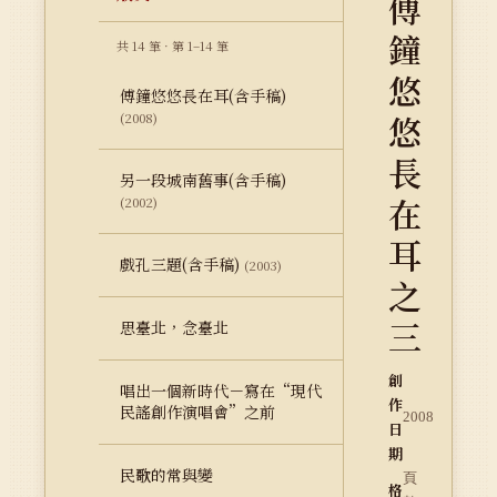
傅
鐘
共 14 筆 · 第 1–14 筆
悠
傅鐘悠悠長在耳(含手稿)
悠
(2008)
長
另一段城南舊事(含手稿)
在
(2002)
耳
戲孔三題(含手稿)
(2003)
之
三
思臺北，念臺北
創
唱出一個新時代－寫在“現代
作
民謠創作演唱會”之前
2008
日
期
民歌的常與變
頁
格