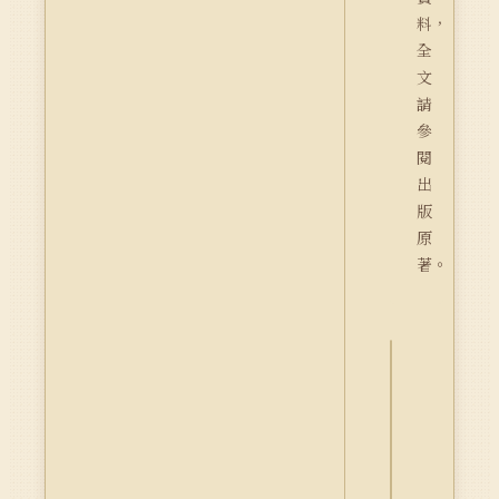
料，
全
文
請
參
閱
出
版
原
著。
詮
釋
資
料
Dublin