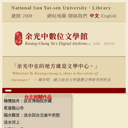
National Sun Yat-sen University · Library
·
建館 2008
網站地圖
·
聯絡我們
中文
·
English
余光中數位文學館
Kwang-Chung Yu's Digital Archives
est. 2008 · NSYSU
「余光中在的地方就是文學中心。」
"Wherever Yu Kwang-chung is, there is the centre of
— 陳芳明 國立政治大學臺灣文學研究所所長
literature."
台北相關作品
橄欖核舟：故宮博物院所藏
夜遊龍山寺
隔水觀音：淡水回台北途中所想
淡水河上