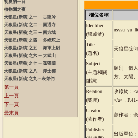
初夏的一日
植物園之夜
欄位名稱
天狼星
(
新稿
)
之一 ─ 古龍吟
天狼星
(
新稿
)
之二 ─ 圓通寺
Identifier
nsysu_yu_l
天狼星
(
新稿
)
之三 ─ 四方城
(
館藏號
)
天狼星
(
新稿
)
之四 ─ 多峰駝上
Title
天狼星
(
新稿
)
之五 ─ 海軍上尉
天狼星(新稿
(
題名
)
天狼星
(
新稿
)
之六 ─ 大武山
天狼星
(
新稿
)
之七 ─ 孤獨國
Subject
類別：個
天狼星
(
新稿
)
之八 ─ 浮士德
(
主題和關
方、太陽
天狼星
(
新稿
)
之九－表弟們
鍵詞
)
第一頁
Relation
收錄於：<a hr
上一頁
(
關聯
)
</a>，P.4
下一頁
Creator
最末頁
創作者：
(
著作者
)
Publisher
出版單位