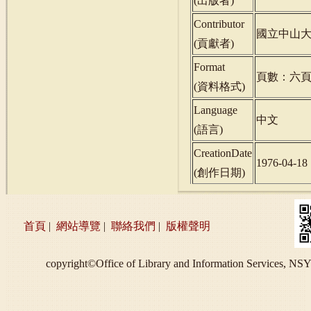
(
出版者
)
Contributor
國立中山
(
貢獻者
)
Format
頁數：六
(
資料格式
)
Language
中文
(
語言
)
CreationDate
1976-04-18
(
創作日期
)
首頁
|
網站導覽
|
聯絡我們
|
版權聲明
copyright©Office of Library and Information S