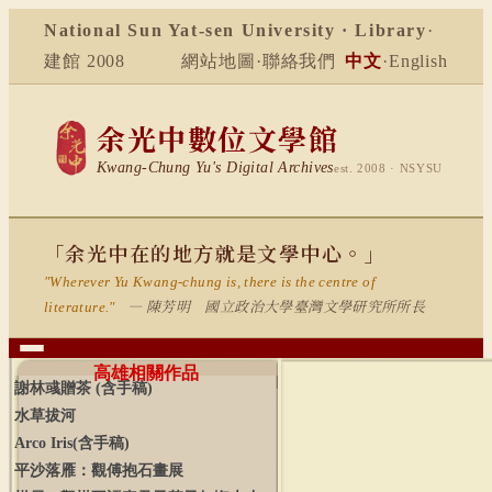
National Sun Yat-sen University · Library
·
建館 2008
網站地圖
·
聯絡我們
中文
·
English
余光中數位文學館
Kwang-Chung Yu's Digital Archives
est. 2008 · NSYSU
「余光中在的地方就是文學中心。」
"Wherever Yu Kwang-chung is, there is the centre of
— 陳芳明 國立政治大學臺灣文學研究所所長
literature."
高雄相關作品
謝林彧贈茶
(
含手稿
)
水草拔河
Arco
Iris(
含手稿
)
平沙落雁：觀傅抱石畫展