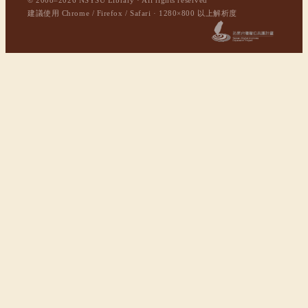
© 2008–2026 NSYSU Library · All rights reserved
建議使用 Chrome / Firefox / Safari · 1280×800 以上解析度