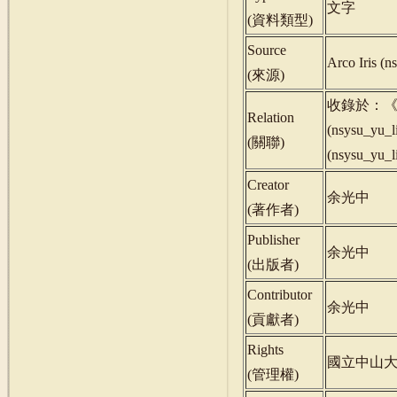
文字
(
資料類型
)
Source
Arco Iris (n
(
來源
)
收錄於：《當
Relation
(nsysu_yu_
(
關聯
)
(nsysu_yu_
Creator
余光中
(
著作者
)
Publisher
余光中
(
出版者
)
Contributor
余光中
(
貢獻者
)
Rights
國立中山
(
管理權
)