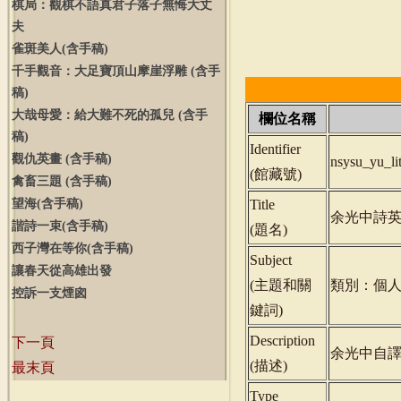
棋局：觀棋不語真君子落子無悔大丈
夫
雀斑美人
(
含手稿
)
千手觀音：大足寶頂山摩崖浮雕
(
含手
稿
)
大哉母愛：給大難不死的孤兒
(
含手
欄位名稱
稿
)
Identifier
觀仇英畫
(
含手稿
)
nsysu_yu_li
(
館藏號
)
禽畜三題
(
含手稿
)
望海
(
含手稿
)
Title
余光中詩
諧詩一束
(
含手稿
)
(
題名
)
西子灣在等你
(
含手稿
)
Subject
讓春天從高雄出發
(
主題和關
類別：個
控訴一支煙囪
鍵詞
)
Description
下一頁
余光中自譯
(
描述
)
最末頁
Type