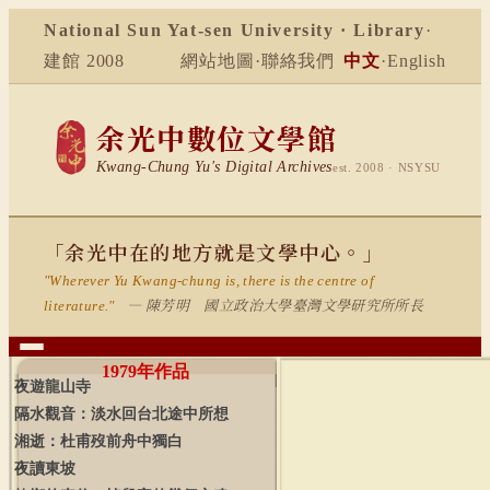
National Sun Yat-sen University · Library
·
建館 2008
網站地圖
·
聯絡我們
中文
·
English
余光中數位文學館
Kwang-Chung Yu's Digital Archives
est. 2008 · NSYSU
「余光中在的地方就是文學中心。」
"Wherever Yu Kwang-chung is, there is the centre of
— 陳芳明 國立政治大學臺灣文學研究所所長
literature."
1979
年作品
夜遊龍山寺
隔水觀音：淡水回台北途中所想
湘逝：杜甫歿前舟中獨白
夜讀東坡