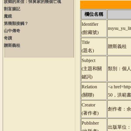
故鄉的來信：悼舅家的幾個亡魂
割盲腸記
欄位名稱
魔鏡
第幾類接觸？
Identifier
nsysu_yu_l
山中傳奇
(
館藏號
)
奇蹟
Title
贈斯義桂
贈斯義桂
(
題名
)
Subject
(
主題和關
類別：個人
鍵詞
)
Relation
<a href=ht
(
關聯
)
50，洪範書店
Creator
創作者：
(
著作者
)
Publisher
出版單位