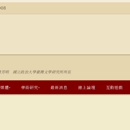
08
陳芳明 國立政治大學臺灣文學研究所所長
多媒體
學術研究
最新消息
線上論壇
互動遊戲
▾
▾