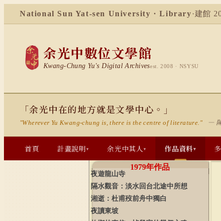
National Sun Yat-sen University · Library
·
建館 20
余光中數位文學館
Kwang-Chung Yu's Digital Archives
est. 2008 · NSYSU
「余光中在的地方就是文學中心。」
— 
"Wherever Yu Kwang-chung is, there is the centre of literature."
首頁
計畫說明
余光中其人
作品資料
▾
▾
▾
1979
年作品
夜遊龍山寺
隔水觀音：淡水回台北途中所想
湘逝：杜甫歿前舟中獨白
夜讀東坡