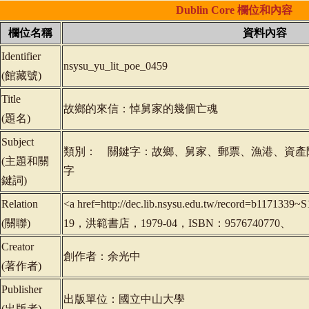
Dublin
Core
欄位和內容
欄位名稱
資料內容
Identifier
nsysu_yu_lit_poe_0459
(
館藏號
)
Title
故鄉的來信：悼舅家的幾個亡魂
(
題名
)
Subject
類別： 關鍵字：故鄉、舅家、郵票、漁港、資產
(
主題和關
字
鍵詞
)
Relation
<a href=http://dec.lib.nsysu.edu.tw/record=b11
(
關聯
)
19，洪範書店，1979-04，ISBN：9576740770、
Creator
創作者：余光中
(
著作者
)
Publisher
出版單位：國立中山大學
(
出版者
)