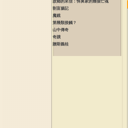
故鄉的來信：悼舅家的幾個亡魂
割盲腸記
魔鏡
第幾類接觸？
山中傳奇
奇蹟
贈斯義桂