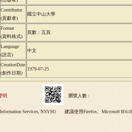
Contributor
國立中山大學
(
貢獻者
)
Format
頁數：五頁
(
資料格式
)
Language
中文
(
語言
)
CreationDate
1979-07-25
(
創作日期
)
聲明
瀏覽人數 :
ry and Information Services, NSYSU 建議使用Firefox、Micros