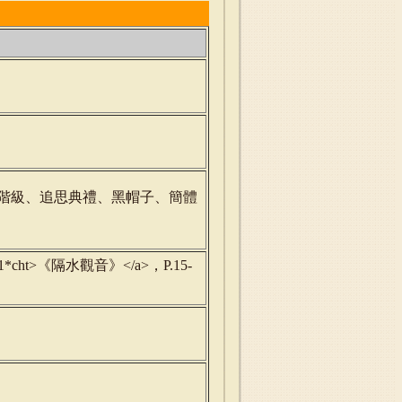
階級、追思典禮、黑帽子、簡體
71339~S1*cht>《隔水觀音》</a>，P.15-