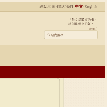
網站地圖
·
聯絡我們
中文
·
English
「敢文是藝術的根，
詩則是藝術的花。」
— 余光中
🔍