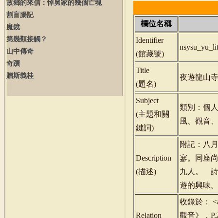
故鄉的來信：悼舅家的幾個亡魂
割盲腸記
欄位名稱
魔鏡
第幾類接觸？
Identifier
nsysu_yu_l
山中傳奇
(
館藏號
)
奇蹟
Title
贈斯義桂
夜遊龍山
(
題名
)
Subject
類別：個人
(
主題和關
風、觀音
鍵詞
)
附記：八
Description
寥。同座
(
描述
)
九人。 
遊的興味
收錄於： <a hr
Relation
觀音》，P.20