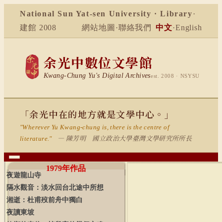
National Sun Yat-sen University · Library
·
建館 2008
網站地圖
·
聯絡我們
中文
·
English
余光中數位文學館
Kwang-Chung Yu's Digital Archives
est. 2008 · NSYSU
「余光中在的地方就是文學中心。」
"Wherever Yu Kwang-chung is, there is the centre of
— 陳芳明 國立政治大學臺灣文學研究所所長
literature."
1979
年作品
夜遊龍山寺
隔水觀音：淡水回台北途中所想
湘逝：杜甫歿前舟中獨白
夜讀東坡