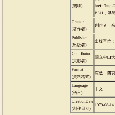
(
關聯
)
href="http
P.311，洪範
Creator
創作者：
(
著作者
)
Publisher
出版單位
(
出版者
)
Contributor
國立中山
(
貢獻者
)
Format
頁數：四
(
資料格式
)
Language
中文
(
語言
)
CreationDate
1979-08-14
(
創作日期
)