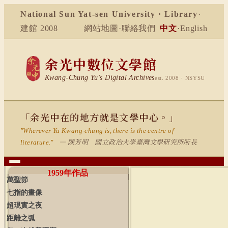
National Sun Yat-sen University · Library
·
建館 2008
網站地圖
·
聯絡我們
中文
·
English
余光中數位文學館
Kwang-Chung Yu's Digital Archives
est. 2008 · NSYSU
「余光中在的地方就是文學中心。」
"Wherever Yu Kwang-chung is, there is the centre of
— 陳芳明 國立政治大學臺灣文學研究所所長
literature."
1959
年作品
萬聖節
七指的畫像
超現實之夜
距離之弧