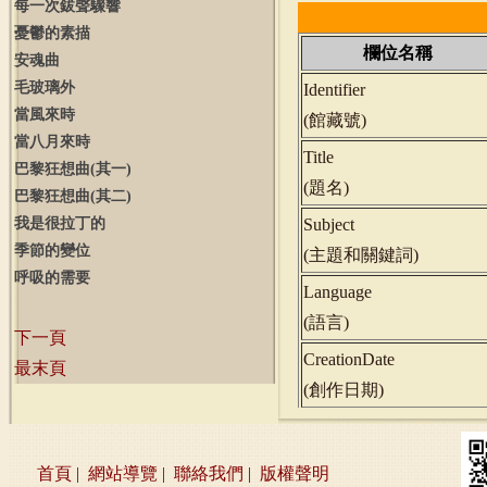
每一次鈸聲驟響
憂鬱的素描
欄位名稱
安魂曲
毛玻璃外
Identifier
當風來時
(
館藏號
)
當八月來時
Title
巴黎狂想曲
(
其一
)
(
題名
)
巴黎狂想曲
(
其二
)
我是很拉丁的
Subject
季節的變位
(
主題和關鍵詞
)
呼吸的需要
Language
(
語言
)
下一頁
CreationDate
最末頁
(
創作日期
)
首頁
|
網站導覽
|
聯絡我們
|
版權聲明