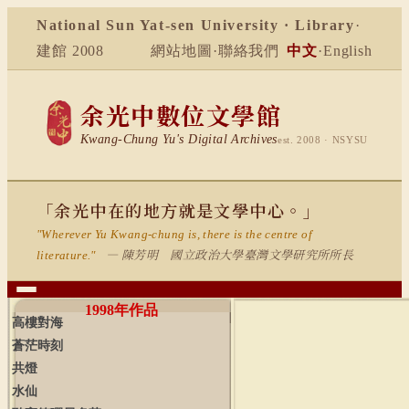
National Sun Yat-sen University · Library
·
建館 2008
網站地圖
·
聯絡我們
中文
·
English
余光中數位文學館
Kwang-Chung Yu's Digital Archives
est. 2008 · NSYSU
「余光中在的地方就是文學中心。」
"Wherever Yu Kwang-chung is, there is the centre of
— 陳芳明 國立政治大學臺灣文學研究所所長
literature."
1998
年作品
高樓對海
蒼茫時刻
共燈
水仙