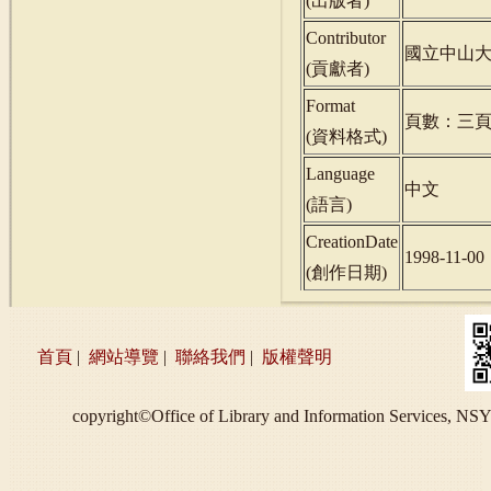
(
出版者
)
Contributor
國立中山
(
貢獻者
)
Format
頁數：三
(
資料格式
)
Language
中文
(
語言
)
CreationDate
1998-11-00
(
創作日期
)
首頁
|
網站導覽
|
聯絡我們
|
版權聲明
copyright©Office of Library and Information S