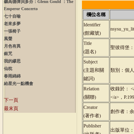
聽高德彈貝多芬：
Glenn
Gould
：
The
Emperor
Concerto
欄位名稱
七十自喻
老來多夢
Identifier
nsysu_yu_l
一張椅子
(
館藏號
)
風聲
Title
月色有異
聖彼得堡
(
題名
)
銀咒
我的繆思
Subject
仙枕
(
主題和關
類別：個人
春雨綿綿
鍵詞
)
給星光一點機會
Relation
收錄於： <a h
(
關聯
)
</a>，P.1
下一頁
Creator
最末頁
創作者：
(
著作者
)
Publisher
出版單位