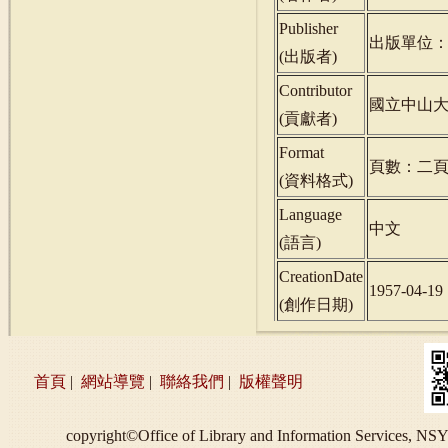
Publisher
出版單位
(
出版者
)
Contributor
國立中山
(
貢獻者
)
Format
頁數：二
(
資料格式
)
Language
中文
(
語言
)
CreationDate
1957-04-19
(
創作日期
)
首頁
|
網站導覽
|
聯絡我們
|
版權聲明
copyright©Office of Library and Information S