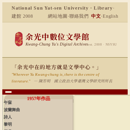
National Sun Yat-sen University · Library
·
建館 2008
網站地圖
·
聯絡我們
中文
·
English
余光中數位文學館
Kwang-Chung Yu's Digital Archives
est. 2008 · NSYSU
「余光中在的地方就是文學中心。」
"Wherever Yu Kwang-chung is, there is the centre of
— 陳芳明 國立政治大學臺灣文學研究所所長
literature."
1957
年作品
午寐
波蘭舞曲
詩人
黎明