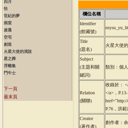
四月
怯
欄位名稱
世紀的夢
病室
Identifier
nsysu_yu_l
凌晨
(
館藏號
)
空宅
Title
創造
火星大使
(
題名
)
火星大使的演說
星之葬
Subject
浮雕集
(
主題和關
類別：個人
鬥牛士
鍵詞
)
收錄於： <a hr
下一頁
Relation
</a>，P.
最末頁
(
關聯
)
href="http
P.76，洪範
Creator
創作者：
(
著作者
)